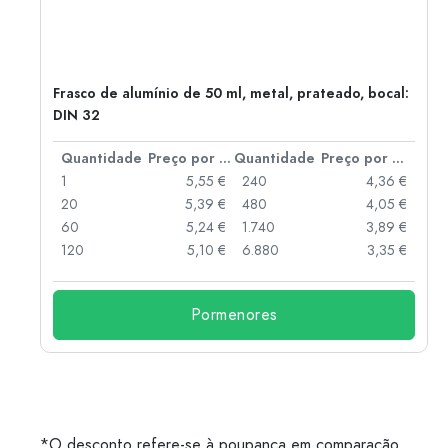
Frasco de alumínio de 50 ml, metal, prateado, bocal:
DIN 32
 por peça
Quantidade
Preço por peça
Quantidade
Preço por peça
 €
1
5,55 €
240
4,36 €
 €
20
5,39 €
480
4,05 €
 €
60
5,24 €
1.740
3,89 €
 €
120
5,10 €
6.880
3,35 €
Pormenores
*O desconto refere-se à poupança em comparação