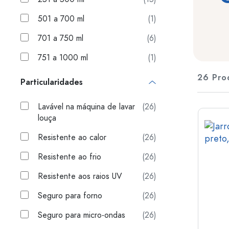
Envases de plástico
501 a 700 ml
(1)
Garrafas por uso
Tampas e Fechos
701 a 750 ml
(6)
Garrafas para azeite e vina
Garrafas de vinho
Acessórios
751 a 1000 ml
(1)
Garrafas de cerveja
Garrafas de água
26 Pro
Marca
Particularidades
Frascos de medicamentos
Garrafas de leite
Venda
Lavável na máquina de lavar
(26)
louça
Novidades
Garrafas por forma
Resistente ao calor
(26)
Garrafas farmacêuticas vin
Resistente ao frio
(26)
Garrafas com pega
Garrafas de gargalo compr
Resistente aos raios UV
(26)
Garrafas com bordas múltip
Seguro para forno
(26)
Garrafas por material
Seguro para micro-ondas
(26)
Garrafas de vidro