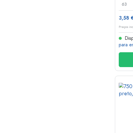
63
3,58 
Preços in
Disp
para e