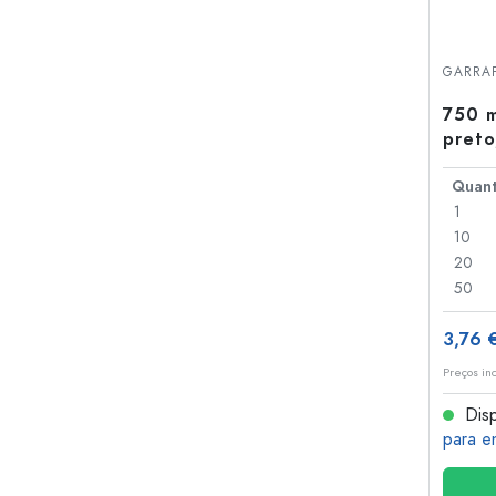
GARRAF
750 m
preto
1
10
20
50
3,76 
Preços in
Disp
para e