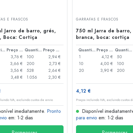
AS E FRASCOS
GARRAFAS E FRASCOS
l Jarro de barro, grés,
750 ml Jarra de barro,
, Boca: Cortiça
branca, boca: cortiça
Quantidade
Preço por peça
Quantidade
Preço por peça
Quantidade
Preço por peça
Quantidade
3,76 €
100
2,94 €
1
4,12 €
50
3,66 €
200
2,73 €
10
4,00 €
100
3,56 €
528
2,64 €
20
3,90 €
200
3,48 €
1.056
2,30 €
€
4,12 €
cluindo IVA, excluindo custos de envio
Preços incluindo IVA, excluindo custos 
onível imediatamente.
Pronto
Disponível imediatament
nvio
em: 1-2 dias
para envio
em: 1-2 dias
Pormenores
Pormenores