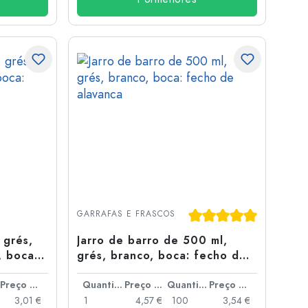
Classificação média de
GARRAFAS E FRASCOS
 grés,
Jarro de barro de 500 ml,
, boca:
grés, branco, boca: fecho de
alavanca
Preço por peça
Quantidade
Preço por peça
Quantidade
Preço por peça
3,01 €
1
4,57 €
100
3,54 €