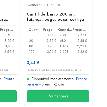
GARRAFAS E FRASCOS
Cantil de barro 200 ml,
ura:
faiança, bege, boca: cortiça
Preço por peça
Quantidade
Preço por peça
Quantidade
Preço por peça
3,40 €
1
3,44 €
200
2,47 €
3,20 €
20
3,35 €
680
2,38 €
3,10 €
80
3,25 €
1.320
2,29 €
2,69 €
120
3,16 €
2.628
2,22 €
3,44 €
de envio
Preços incluindo IVA, excluindo custos de envio
e.
Pronto
Disponível imediatamente.
Pronto
para envio
em: 1-2 dias
Pormenores