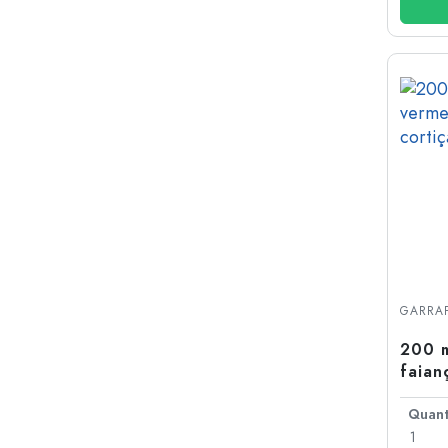
GARRAF
200 m
faian
acast
1