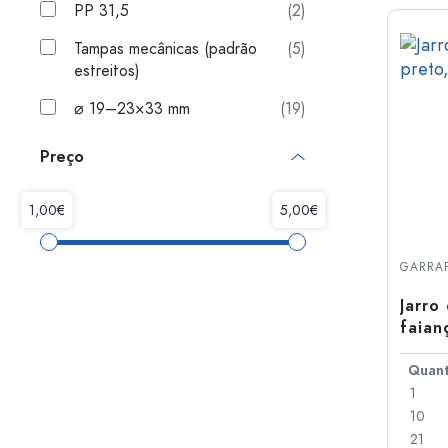
PP 31,5
(2)
Tampas mecânicas (padrão
(5)
estreitos)
⌀ 19–23×33 mm
(19)
Preço
GARRAF
Jarro
faian
1
10
21