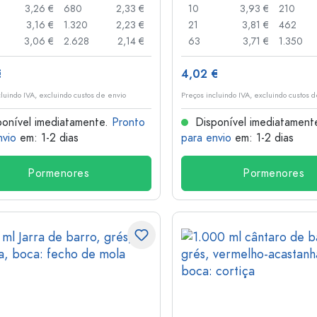
3,26 €
680
2,33 €
10
3,93 €
210
3,16 €
1.320
2,23 €
21
3,81 €
462
3,06 €
2.628
2,14 €
63
3,71 €
1.350
€
4,02 €
cluindo IVA, excluindo custos de envio
Preços incluindo IVA, excluindo custos 
onível imediatamente.
Pronto
Disponível imediatament
nvio
em: 1-2 dias
para envio
em: 1-2 dias
Pormenores
Pormenores