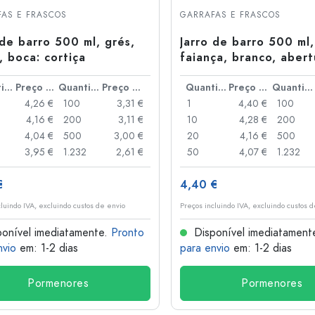
Garrafas de alumínio
AS E FRASCOS
GARRAFAS E FRASCOS
 de barro 500 ml, grés,
Jarro de barro 500 ml,
, boca: cortiça
faiança, branco, abert
cortiça
Quantidade
Preço por peça
Quantidade
Preço por peça
Quantidade
Preço por peça
Quantidade
4,26 €
100
3,31 €
1
4,40 €
100
4,16 €
200
3,11 €
10
4,28 €
200
4,04 €
500
3,00 €
20
4,16 €
500
3,95 €
1.232
2,61 €
50
4,07 €
1.232
€
4,40 €
cluindo IVA, excluindo custos de envio
Preços incluindo IVA, excluindo custos 
onível imediatamente.
Pronto
Disponível imediatament
nvio
em: 1-2 dias
para envio
em: 1-2 dias
Pormenores
Pormenores