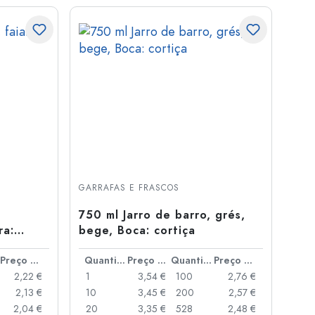
GARRAFAS E FRASCOS
750 ml Jarro de barro, grés,
ra:
bege, Boca: cortiça
Preço por peça
Quantidade
Preço por peça
Quantidade
Preço por peça
2,22 €
1
3,54 €
100
2,76 €
2,13 €
10
3,45 €
200
2,57 €
2,04 €
20
3,35 €
528
2,48 €