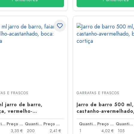
AS E FRASCOS
GARRAFAS E FRASCOS
l jarro de barro,
Jarro de barro 500 ml,
ça, vermelho-
castanho-avermelhado
anhado, boca: cortiça
cortiça
Quantidade
Preço por peça
Quantidade
Preço por peça
Quantidade
Preço por peça
Quantidade
3,35 €
200
2,41 €
1
4,02 €
105