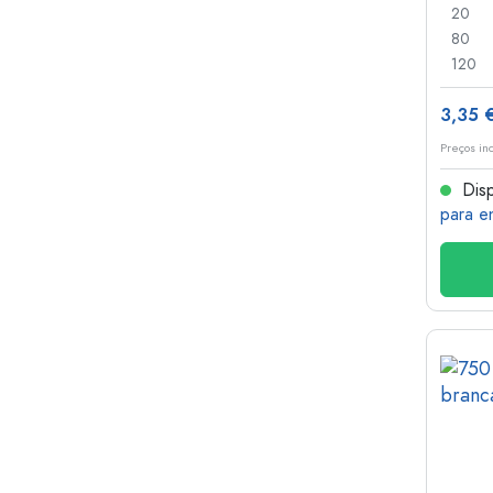
20
80
120
3,35 
Preços in
Disp
para e