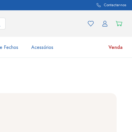
Contactar-nos
e Fechos
Acessórios
Venda
variações de produtos
Frascos
Descubra agora
Compre agora
s