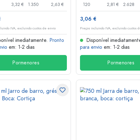
3,32 €
1.350
2,63 €
120
2,81 €
2.628
€
3,06 €
cluindo IVA, excluindo custos de envio
Preços incluindo IVA, excluindo custos 
onível imediatamente.
Pronto
Disponível imediatament
nvio
em: 1-2 dias
para envio
em: 1-2 dias
Pormenores
Pormenores