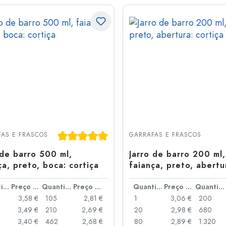
Classificação média de 5 de 5 estrelas
AS E FRASCOS
GARRAFAS E FRASCOS
 de barro 500 ml,
Jarro de barro 200 ml,
ça, preto, boca: cortiça
faiança, preto, abertu
cortiça
Quantidade
Preço por peça
Quantidade
Preço por peça
Quantidade
Preço por peça
Quantidade
3,58 €
105
2,81 €
1
3,06 €
200
3,49 €
210
2,69 €
20
2,98 €
680
3,40 €
462
2,68 €
80
2,89 €
1.320