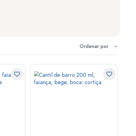
er
as
o
Ordenar por
s