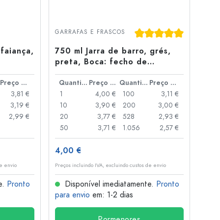
Classificação média de
GARRAFAS E FRASCOS
 faiança,
750 ml Jarra de barro, grés,
preta, Boca: fecho de
alavanca
Preço por peça
Quantidade
Preço por peça
Quantidade
Preço por peça
3,81 €
1
4,00 €
100
3,11 €
3,19 €
10
3,90 €
200
3,00 €
2,99 €
20
3,77 €
528
2,93 €
50
3,71 €
1.056
2,57 €
4,00 €
de envio
Preços incluindo IVA, excluindo custos de envio
e.
Pronto
Disponível imediatamente.
Pronto
para envio
em: 1-2 dias
Pormenores