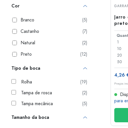
Garrafas de plastico
Cor
GARRAF
Jarro
Branco
(5)
preto
Castanho
(7)
1
Natural
(2)
10
Preto
(12)
20
50
Tipo de boca
4,26 
Rolha
(19)
Preços in
Tampa de rosca
(2)
Disp
para e
Tampa mecânica
(5)
Tamanho da boca