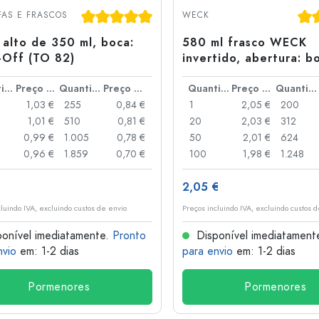
Garrafas de alumínio
Classificação média de 5 de 5 estrelas
Cla
AS E FRASCOS
WECK
alto de 350 ml, boca:
580 ml frasco WECK
-Off (TO 82)
invertido, abertura: b
redonda
Quantidade
Preço por peça
Quantidade
Preço por peça
Quantidade
Preço por peça
Quantidade
1,03 €
255
0,84 €
1
2,05 €
200
1,01 €
510
0,81 €
20
2,03 €
312
0,99 €
1.005
0,78 €
50
2,01 €
624
0,96 €
1.859
0,70 €
100
1,98 €
1.248
€
2,05 €
cluindo IVA, excluindo custos de envio
Preços incluindo IVA, excluindo custos 
onível imediatamente.
Pronto
Disponível imediatament
nvio
em: 1-2 dias
para envio
em: 1-2 dias
Pormenores
Pormenores