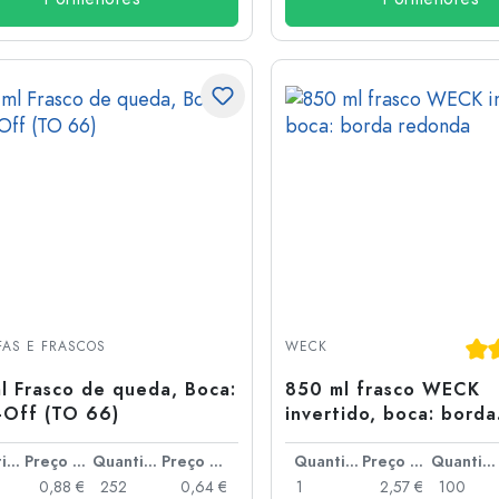
Cla
AS E FRASCOS
WECK
l Frasco de queda, Boca:
850 ml frasco WECK
-Off (TO 66)
invertido, boca: borda
redonda
Quantidade
Preço por peça
Quantidade
Preço por peça
Quantidade
Preço por peça
Quantidade
0,88 €
252
0,64 €
1
2,57 €
100