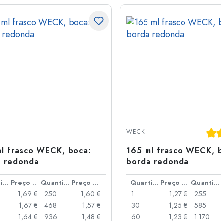
Cla
WECK
l frasco WECK, boca:
165 ml frasco WECK, 
a redonda
borda redonda
Quantidade
Preço por peça
Quantidade
Preço por peça
Quantidade
Preço por peça
Quantidade
1,69 €
250
1,60 €
1
1,27 €
255
1,67 €
468
1,57 €
30
1,25 €
585
1,64 €
936
1,48 €
60
1,23 €
1.170