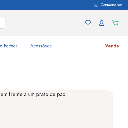
Contactar-nos
e Fechos
Acessórios
Venda
variações de produtos
Frascos
Descubra agora
Compre agora
s