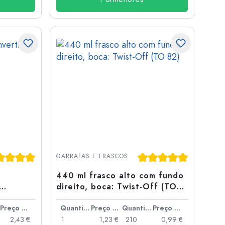
ssificação média de 5 de 5 estrelas
Classificação média de
GARRAFAS E FRASCOS
440 ml frasco alto com fundo
direito, boca: Twist-Off (TO
82)
Preço por peça
Quantidade
Preço por peça
Quantidade
Preço por peça
2,43 €
1
1,23 €
210
0,99 €