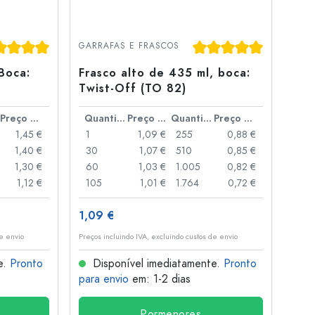
ssificação média de 5 de 5 estrelas
Classificação média de
GARRAFAS E FRASCOS
Boca:
Frasco alto de 435 ml, boca:
Twist-Off (TO 82)
Preço por peça
Quantidade
Preço por peça
Quantidade
Preço por peça
1,45 €
1
1,09 €
255
0,88 €
1,40 €
30
1,07 €
510
0,85 €
1,30 €
60
1,03 €
1.005
0,82 €
1,12 €
105
1,01 €
1.764
0,72 €
1,09 €
de envio
Preços incluindo IVA, excluindo custos de envio
e.
Pronto
Disponível imediatamente.
Pronto
para envio
em: 1-2 dias
Pormenores