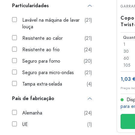
Particularidades
Garrafas de plastico
GARRAF
Copo 
Lavável na máquina de lavar
(21)
Twist
louça
Resistente ao calor
(21)
1
Resistente ao frio
(24)
30
60
Seguro para forno
(20)
105
Seguro para micro-ondas
(21)
1,03 
Tampa extra-selada
(4)
Preços in
País de fabricação
Disp
para e
Alemanha
(24)
UE
(1)