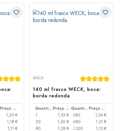
ssificação média de 5 de 5 estrelas
Classificação média de
WECK
boca:
140 ml frasco WECK, boca:
borda redonda
Preço por peça
Quantidade
Preço por peça
Quantidade
Preço por peça
1,20 €
1
1,32 €
280
1,24 €
1,18 €
20
1,30 €
680
1,21 €
1,11 €
80
1,28 €
1.320
1,13 €