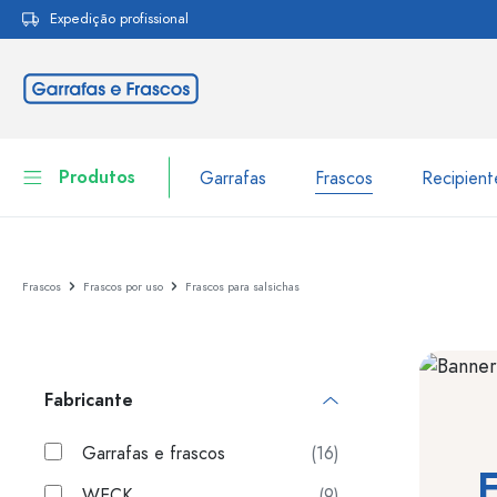
Expedição profissional
pesquisa
Saltar para a navegação principal
Produtos
Garrafas
Frascos
Recipien
Garrafas
Ir para categoria Garraf
Frascos
Frascos por uso
Frascos para salsichas
Frascos
Garrafas por marca
Garrafas WECK
Recipiente de armazenamento
Fabricante
Louça de mesa
Garrafas por função
Frascos conta-gotas
Garrafas e frascos
(16)
Embalagens cosméticas
F
Garrafas com tampa mecân
WECK
(9)