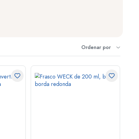
er
as
o
Ordenar por
s