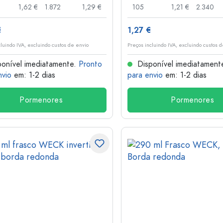
1,62 €
1.872
1,29 €
105
1,21 €
2.340
€
1,27 €
cluindo IVA, excluindo custos de envio
Preços incluindo IVA, excluindo custos 
onível imediatamente.
Pronto
Disponível imediatament
nvio
em: 1-2 dias
para envio
em: 1-2 dias
Pormenores
Pormenores