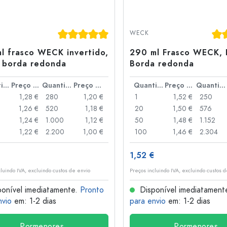
Classificação média de 5 de 5 estrelas
Cla
WECK
l frasco WECK invertido,
290 ml Frasco WECK, 
 borda redonda
Borda redonda
Quantidade
Preço por peça
Quantidade
Preço por peça
Quantidade
Preço por peça
Quantidade
1,28 €
280
1,20 €
1
1,52 €
250
1,26 €
520
1,18 €
20
1,50 €
576
1,24 €
1.000
1,12 €
50
1,48 €
1.152
1,22 €
2.200
1,00 €
100
1,46 €
2.304
1,52 €
cluindo IVA, excluindo custos de envio
Preços incluindo IVA, excluindo custos 
onível imediatamente.
Pronto
Disponível imediatament
nvio
em: 1-2 dias
para envio
em: 1-2 dias
Pormenores
Pormenores