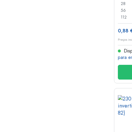
28
56
112
0,88 
Preços in
Disp
para e