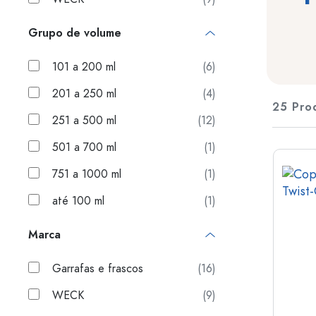
Envases de plástico
Grupo de volume
Garrafas por uso
Tampas e Fechos
Garrafas para azeite e vina
101 a 200 ml
(6)
Garrafas de vinho
Acessórios
Garrafas de cerveja
201 a 250 ml
(4)
Garrafas de água
25 Pro
Marca
Frascos de medicamentos
251 a 500 ml
(12)
Garrafas de leite
Venda
501 a 700 ml
(1)
Novidades
751 a 1000 ml
(1)
Garrafas por forma
até 100 ml
(1)
Garrafas farmacêuticas vin
Garrafas com pega
Marca
Garrafas de gargalo compr
Garrafas com bordas múltip
Garrafas e frascos
(16)
Garrafas por material
WECK
(9)
Garrafas de vidro