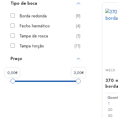
Tipo de boca
Borda redonda
(9)
Fecho hermético
(4)
Tampa de rosca
(1)
Tampa torção
(11)
Preço
WECK
370 m
bord
1
20
50