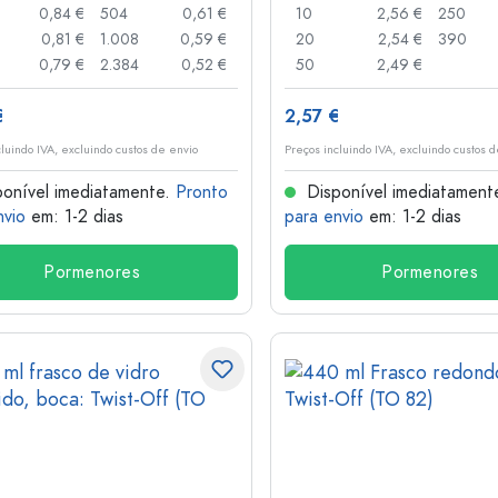
0,84 €
504
0,61 €
10
2,56 €
250
0,81 €
1.008
0,59 €
20
2,54 €
390
0,79 €
2.384
0,52 €
50
2,49 €
€
2,57 €
cluindo IVA, excluindo custos de envio
Preços incluindo IVA, excluindo custos 
onível imediatamente.
Pronto
Disponível imediatament
nvio
em: 1-2 dias
para envio
em: 1-2 dias
Pormenores
Pormenores