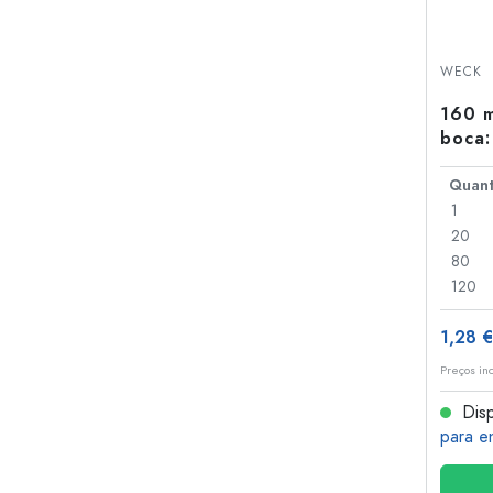
WECK
160 m
boca:
1
20
80
120
1,28 €
Preços in
Disp
para e