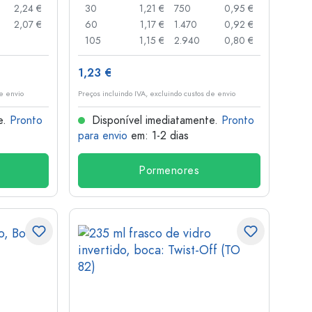
2,24 €
30
1,21 €
750
0,95 €
2,07 €
60
1,17 €
1.470
0,92 €
105
1,15 €
2.940
0,80 €
1,23 €
de envio
Preços incluindo IVA, excluindo custos de envio
e.
Pronto
Disponível imediatamente.
Pronto
para envio
em: 1-2 dias
Pormenores