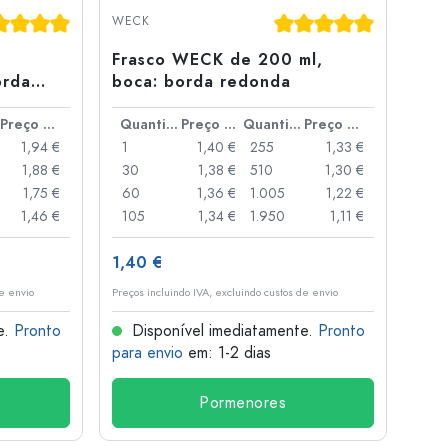
ssificação média de 5 de 5 estrelas
Classificação média de
WECK
Frasco WECK de 200 ml,
orda
boca: borda redonda
Preço por peça
Quantidade
Preço por peça
Quantidade
Preço por peça
1,94 €
1
1,40 €
255
1,33 €
1,88 €
30
1,38 €
510
1,30 €
1,75 €
60
1,36 €
1.005
1,22 €
1,46 €
105
1,34 €
1.950
1,11 €
1,40 €
de envio
Preços incluindo IVA, excluindo custos de envio
e.
Pronto
Disponível imediatamente.
Pronto
para envio
em: 1-2 dias
Pormenores