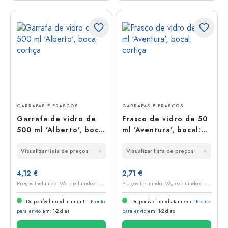
GARRAFAS E FRASCOS
GARRAFAS E FRASCOS
Garrafa de vidro de
Frasco de vidro de 50
500 ml 'Alberto', boca:
ml 'Aventura', bocal:
cortiça
cortiça
Visualizar lista de preços
Visualizar lista de preços
4,12 €
2,71 €
P
reços incluindo IVA, excluindo custos de envio
P
reços incluindo IVA, excluindo custos de envio
Disponível imediatamente.
Pronto
Disponível imediatamente.
Pronto
para envio
em: 1-2 dias
para envio
em: 1-2 dias