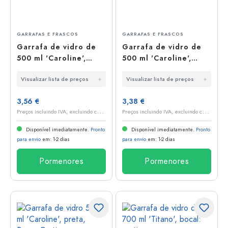
GARRAFAS E FRASCOS
GARRAFAS E FRASCOS
Garrafa de vidro de
Garrafa de vidro de
500 ml 'Caroline',
500 ml 'Caroline',
Boca: Cortiça
Boca: GPI 33
Visualizar lista de preços
Visualizar lista de preços
3,56 €
3,38 €
P
reços incluindo IVA, excluindo custos de envio
P
reços incluindo IVA, excluindo custos de envio
Disponível imediatamente.
Pronto
Disponível imediatamente.
Pronto
para envio
em: 1-2 dias
para envio
em: 1-2 dias
Pormenores
Pormenores