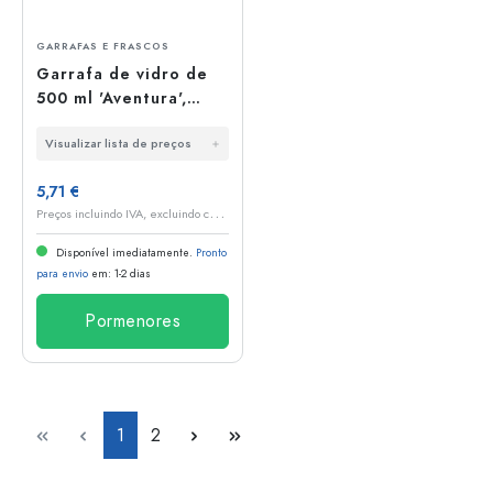
GARRAFAS E FRASCOS
Garrafa de vidro de
500 ml 'Aventura',
Boca: GPI 33
Visualizar lista de preços
5,71 €
P
reços incluindo IVA, excluindo custos de envio
Disponível imediatamente.
Pronto
para envio
em: 1-2 dias
Pormenores
Lado
Lado
1
2