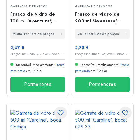
GARRAFAS E FRASCOS
GARRAFAS E FRASCOS
Frasco de vidro de
Frasco de vidro de
100 ml 'Aventura',
200 ml 'Aventura',
boca: cortiça
Boca: Cortiça
Visualizar lista de preços
Visualizar lista de preços
3,67 €
3,78 €
P
reços incluindo IVA, excluindo custos de envio
P
reços incluindo IVA, excluindo custos de envio
Disponível imediatamente.
Pronto
Disponível imediatamente.
Pronto
para envio
em: 1-2 dias
para envio
em: 1-2 dias
Pormenores
Pormenores