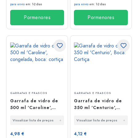
para envio
em: 1-2 dias
para envio
em: 1-2 dias
Pormenores
Pormenores
GARRAFAS E FRASCOS
GARRAFAS E FRASCOS
Garrafa de vidro de
Garrafa de vidro de
500 ml 'Caroline',
350 ml 'Centurio',
congelada, boca:
Boca: Cortiça
Visualizar lista de preços
Visualizar lista de preços
cortiça
4,98 €
4,12 €