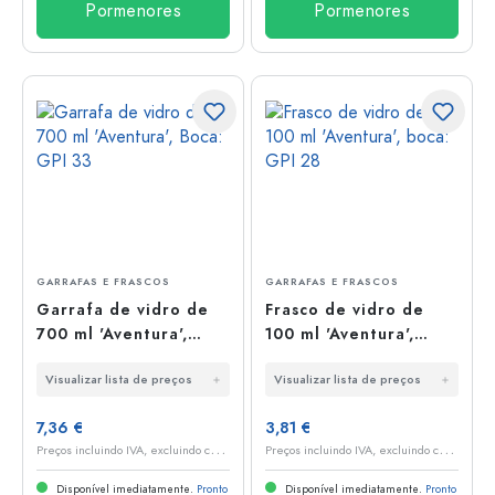
Pormenores
Pormenores
GARRAFAS E FRASCOS
GARRAFAS E FRASCOS
Garrafa de vidro de
Frasco de vidro de
700 ml 'Aventura',
100 ml 'Aventura',
Boca: GPI 33
boca: GPI 28
Visualizar lista de preços
Visualizar lista de preços
7,36 €
3,81 €
P
reços incluindo IVA, excluindo custos de envio
P
reços incluindo IVA, excluindo custos de envio
Disponível imediatamente.
Pronto
Disponível imediatamente.
Pronto