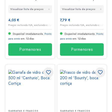
GPI 28
boca: rolha
Visualizar lista de preços
Visualizar lista de preços
4,05 €
7,79 €
P
reços incluindo IVA, excluindo custos de envio
P
reços incluindo IVA, excluindo custos de envio
Disponível imediatamente.
Pronto
Disponível imediatamente.
Pronto
para envio
em: 1-2 dias
para envio
em: 1-2 dias
Pormenores
Pormenores
GARRAFAS E FRASCOS
GARRAFAS E FRASCOS