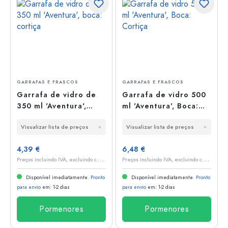
GARRAFAS E FRASCOS
GARRAFAS E FRASCOS
Garrafa de vidro de
Garrafa de vidro 500
350 ml 'Aventura',
ml 'Aventura', Boca:
boca: cortiça
Cortiça
Visualizar lista de preços
Visualizar lista de preços
4,39 €
6,48 €
P
reços incluindo IVA, excluindo custos de envio
P
reços incluindo IVA, excluindo custos de envio
Disponível imediatamente.
Pronto
Disponível imediatamente.
Pronto
para envio
em: 1-2 dias
para envio
em: 1-2 dias
Pormenores
Pormenores