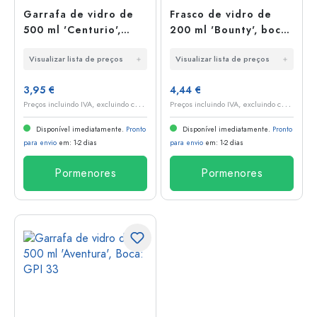
Garrafa de vidro de
Frasco de vidro de
500 ml 'Centurio',
200 ml 'Bounty', boca:
Boca: Cortiça
cortiça
Visualizar lista de preços
Visualizar lista de preços
3,95 €
4,44 €
P
reços incluindo IVA, excluindo custos de envio
P
reços incluindo IVA, excluindo custos de envio
Disponível imediatamente.
Pronto
Disponível imediatamente.
Pronto
para envio
em: 1-2 dias
para envio
em: 1-2 dias
Pormenores
Pormenores