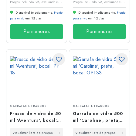
P
reços incluindo IVA, excluindo custos de envio
P
reços incluindo IVA, excluindo custos de envio
Disponível imediatamente.
Pronto
Disponível imediatamente.
Pronto
para envio
em: 1-2 dias
para envio
em: 1-2 dias
Pormenores
Pormenores
GARRAFAS E FRASCOS
GARRAFAS E FRASCOS
Frasco de vidro de 50
Garrafa de vidro 500
ml 'Aventura', bocal:
ml 'Caroline', preta,
PP 18
Boca: GPI 33
Visualizar lista de preços
Visualizar lista de preços