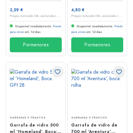
2,59 €
4,80 €
P
reços incluindo IVA, excluindo custos de envio
P
reços incluindo IVA, excluindo custos de envio
Disponível imediatamente.
Pronto
Disponível imediatamente.
Pronto
para envio
em: 1-2 dias
para envio
em: 1-2 dias
Pormenores
Pormenores
GARRAFAS E FRASCOS
GARRAFAS E FRASCOS
Garrafa de vidro 500
Garrafa de vidro de
ml 'Homeland', Boca:
700 ml 'Aventura',