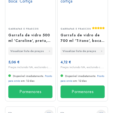
Classificaç
GARRAFAS E FRASCOS
GARRAFAS E FRASCOS
Garrafa de vidro 500
Garrafa de vidro de
ml 'Caroline', preta,
700 ml 'Titano', bocal:
Boca: Cortiça
cortiça
Visualizar lista de preços
Visualizar lista de preços
5,06 €
4,12 €
P
reços incluindo IVA, excluindo custos de envio
P
reços incluindo IVA, excluindo custos de envio
Disponível imediatamente.
Pronto
Disponível imediatamente.
Pronto
para envio
em: 1-2 dias
para envio
em: 1-2 dias
Pormenores
Pormenores