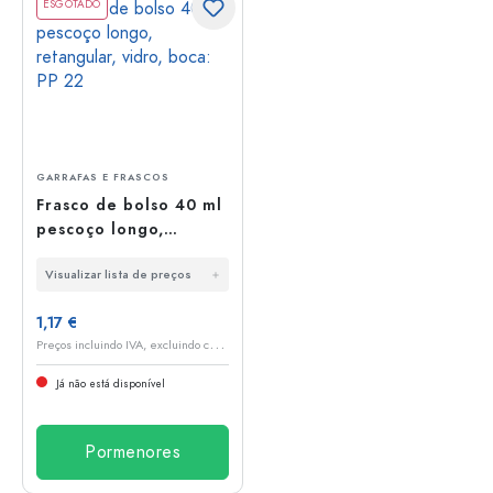
ESGOTADO
GARRAFAS E FRASCOS
Frasco de bolso 40 ml
pescoço longo,
retangular, vidro,
Visualizar lista de preços
boca: PP 22
1,17 €
P
reços incluindo IVA, excluindo custos de envio
Já não está disponível
Pormenores