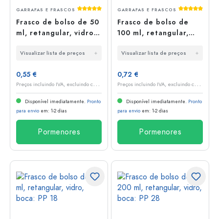
Classificação média de 5 de 5 estrelas
Classificaç
GARRAFAS E FRASCOS
GARRAFAS E FRASCOS
Frasco de bolso de 50
Frasco de bolso de
ml, retangular, vidro,
100 ml, retangular,
bocal: PP 18
vidro, boca: PP 28
Visualizar lista de preços
Visualizar lista de preços
0,55 €
0,72 €
P
reços incluindo IVA, excluindo custos de envio
P
reços incluindo IVA, excluindo custos de envio
Disponível imediatamente.
Pronto
Disponível imediatamente.
Pronto
para envio
em: 1-2 dias
para envio
em: 1-2 dias
Pormenores
Pormenores