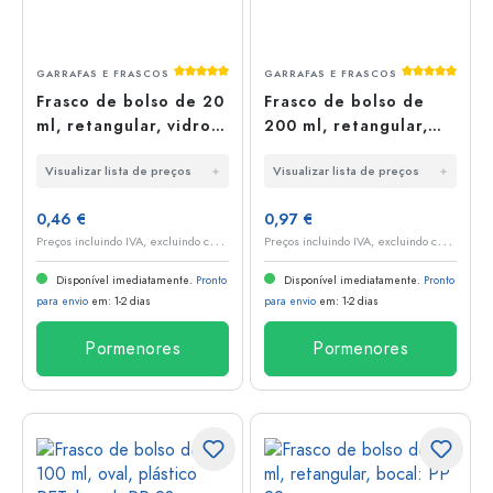
Classificação média de 5 de 5 estrelas
Classificaç
GARRAFAS E FRASCOS
GARRAFAS E FRASCOS
Frasco de bolso de 20
Frasco de bolso de
ml, retangular, vidro,
200 ml, retangular,
boca: PP 18
vidro, boca: PP 28
Visualizar lista de preços
Visualizar lista de preços
0,46 €
0,97 €
P
reços incluindo IVA, excluindo custos de envio
P
reços incluindo IVA, excluindo custos de envio
Disponível imediatamente.
Pronto
Disponível imediatamente.
Pronto
para envio
em: 1-2 dias
para envio
em: 1-2 dias
Pormenores
Pormenores