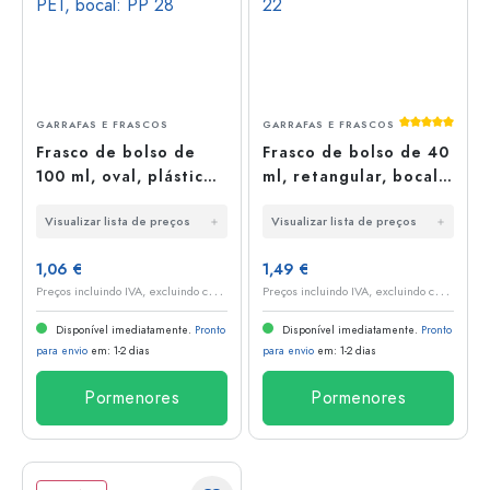
Classificaç
GARRAFAS E FRASCOS
GARRAFAS E FRASCOS
Frasco de bolso de
Frasco de bolso de 40
100 ml, oval, plástico
ml, retangular, bocal:
PET, bocal: PP 28
PP 22
Visualizar lista de preços
Visualizar lista de preços
1,06 €
1,49 €
P
reços incluindo IVA, excluindo custos de envio
P
reços incluindo IVA, excluindo custos de envio
Disponível imediatamente.
Pronto
Disponível imediatamente.
Pronto
para envio
em: 1-2 dias
para envio
em: 1-2 dias
Pormenores
Pormenores