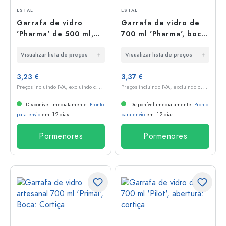
ESTAL
ESTAL
Garrafa de vidro
Garrafa de vidro de
'Pharma' de 500 ml,
700 ml 'Pharma', boca:
boca: cortiça
cortiça
Visualizar lista de preços
Visualizar lista de preços
3,23 €
3,37 €
P
reços incluindo IVA, excluindo custos de envio
P
reços incluindo IVA, excluindo custos de envio
Disponível imediatamente.
Pronto
Disponível imediatamente.
Pronto
para envio
em: 1-2 dias
para envio
em: 1-2 dias
Pormenores
Pormenores