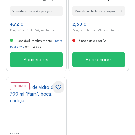
boca: cortiça
Crafted 500 ml
Visualizar lista de preços
Visualizar lista de preços
'Bobber Jr', castanha,
bocal: cortiça
4,72 €
2,60 €
P
reços incluindo IVA, excluindo custos de envio
P
reços incluindo IVA, excluindo custos de envio
Disponível imediatamente.
Pronto
Já não está disponível
para envio
em: 1-2 dias
Pormenores
Pormenores
ESGOTADO
ESTAL