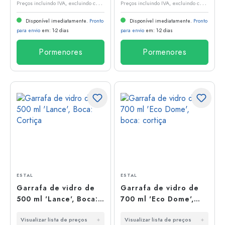
P
reços incluindo IVA, excluindo custos de envio
P
reços incluindo IVA, excluindo custos de envio
Disponível imediatamente.
Pronto
Disponível imediatamente.
Pronto
para envio
em: 1-2 dias
para envio
em: 1-2 dias
Pormenores
Pormenores
ESTAL
ESTAL
Garrafa de vidro de
Garrafa de vidro de
500 ml 'Lance', Boca:
700 ml 'Eco Dome',
Cortiça
boca: cortiça
Visualizar lista de preços
Visualizar lista de preços