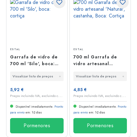
ESTAL
ESTAL
Garrafa de vidro de
700 ml Garrafa de
700 ml 'Silo', boca:
vidro artesanal
cortiça
'Natural', castanha,
Visualizar lista de preços
Visualizar lista de preços
Boca: Cortiça
5,92 €
4,85 €
P
reços incluindo IVA, excluindo custos de envio
P
reços incluindo IVA, excluindo custos de envio
Disponível imediatamente.
Pronto
Disponível imediatamente.
Pronto
para envio
em: 1-2 dias
para envio
em: 1-2 dias
Pormenores
Pormenores