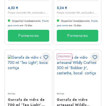
4,52 €
5,24 €
P
reços incluindo IVA, excluindo custos de envio
P
reços incluindo IVA, excluindo custos de envio
Disponível imediatamente.
Pronto
Disponível imediatamente.
Pronto
para envio
em: 1-2 dias
para envio
em: 1-2 dias
Pormenores
Pormenores
ESGOTADO
ESTAL
ESTAL
Garrafa de vidro de
Garrafa de vidro
700 ml 'Teo Light',
artesanal Wildly