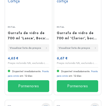
ESTAL
ESTAL
Garrafa de vidro de
Garrafa de vidro de
700 ml 'Lance', Boca:
700 ml 'Clarior', boca:
Cortiça
cortiça
Visualizar lista de preços
Visualizar lista de preços
4,65 €
6,67 €
P
reços incluindo IVA, excluindo custos de envio
P
reços incluindo IVA, excluindo custos de envio
Disponível imediatamente.
Pronto
Disponível imediatamente.
Pronto
para envio
em: 1-2 dias
para envio
em: 1-2 dias
Pormenores
Pormenores