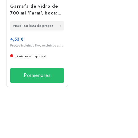
Garrafa de vidro de
700 ml 'Farm', boca:
cortiça
Visualizar lista de preços
4,53 €
P
reços incluindo IVA, excluindo custos de envio
Já não está disponível
Pormenores