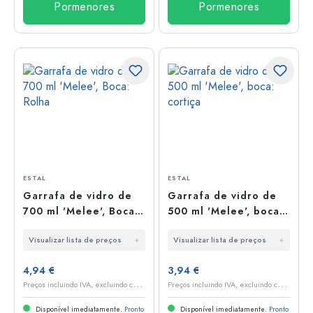
Pormenores
Pormenores
ESTAL
ESTAL
Garrafa de vidro de
Garrafa de vidro de
700 ml 'Melee', Boca:
500 ml 'Melee', boca:
Rolha
cortiça
Visualizar lista de preços
Visualizar lista de preços
4,94 €
3,94 €
P
reços incluindo IVA, excluindo custos de envio
P
reços incluindo IVA, excluindo custos de envio
Disponível imediatamente.
Pronto
Disponível imediatamente.
Pronto