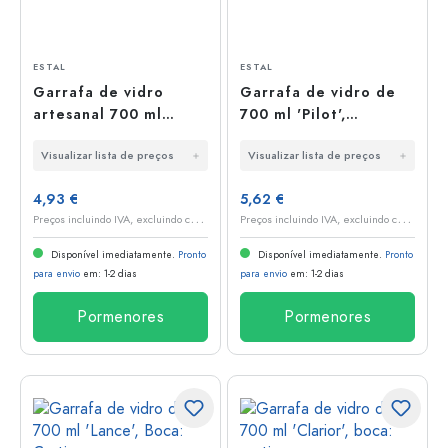
ESTAL
ESTAL
Garrafa de vidro
Garrafa de vidro de
artesanal 700 ml
700 ml 'Pilot',
'Primal', Boca: Cortiça
abertura: cortiça
Visualizar lista de preços
Visualizar lista de preços
4,93 €
5,62 €
P
reços incluindo IVA, excluindo custos de envio
P
reços incluindo IVA, excluindo custos de envio
Disponível imediatamente.
Pronto
Disponível imediatamente.
Pronto
para envio
em: 1-2 dias
para envio
em: 1-2 dias
Pormenores
Pormenores