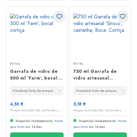
ESTAL
ESTAL
Garrafa de vidro de
750 ml Garrafa de
500 ml 'Farm', bocal:
vidro artesanal
cortiça
'Siroco', castanha,
Visualizar lista de preços
Visualizar lista de preços
Boca: Cortiça
4,50 €
5,18 €
P
reços incluindo IVA, excluindo custos de envio
P
reços incluindo IVA, excluindo custos de envio
Disponível imediatamente.
Pronto
Disponível imediatamente.
Pronto
para envio
em: 1-2 dias
para envio
em: 1-2 dias