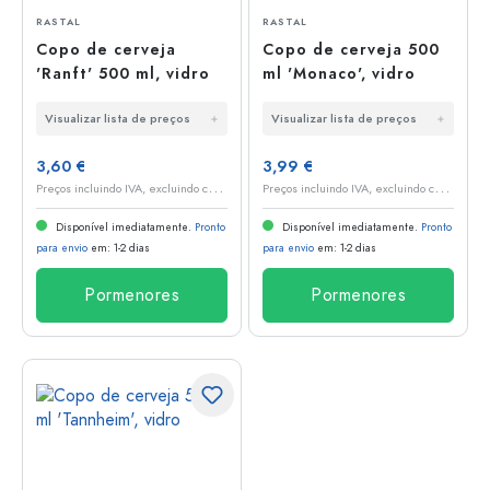
RASTAL
RASTAL
Copo de cerveja
Copo de cerveja 500
'Ranft' 500 ml, vidro
ml 'Monaco', vidro
Visualizar lista de preços
Visualizar lista de preços
3,60 €
3,99 €
P
reços incluindo IVA, excluindo custos de envio
P
reços incluindo IVA, excluindo custos de envio
Disponível imediatamente.
Pronto
Disponível imediatamente.
Pronto
para envio
em: 1-2 dias
para envio
em: 1-2 dias
Pormenores
Pormenores