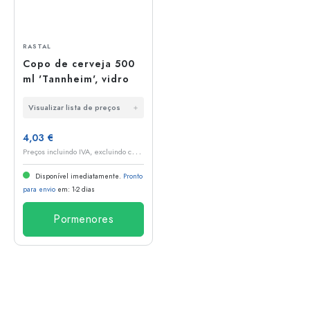
RASTAL
Copo de cerveja 500
ml 'Tannheim', vidro
Visualizar lista de preços
4,03 €
P
reços incluindo IVA, excluindo custos de envio
Disponível imediatamente.
Pronto
para envio
em: 1-2 dias
Pormenores