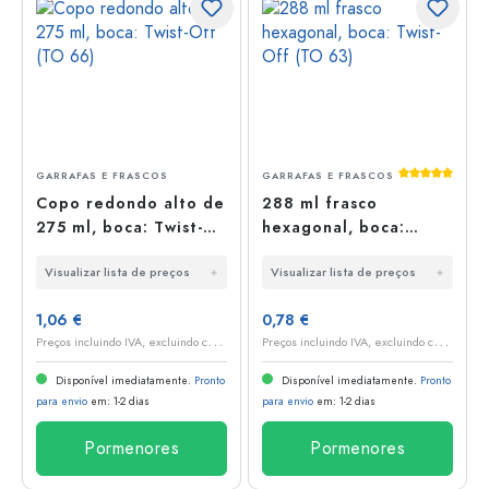
Classificaç
GARRAFAS E FRASCOS
GARRAFAS E FRASCOS
Copo redondo alto de
288 ml frasco
275 ml, boca: Twist-
hexagonal, boca:
Off (TO 66)
Twist-Off (TO 63)
Visualizar lista de preços
Visualizar lista de preços
1,06 €
0,78 €
P
reços incluindo IVA, excluindo custos de envio
P
reços incluindo IVA, excluindo custos de envio
Disponível imediatamente.
Pronto
Disponível imediatamente.
Pronto
para envio
em: 1-2 dias
para envio
em: 1-2 dias
Pormenores
Pormenores