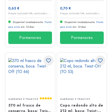
0,65 €
0,70 €
P
reços incluindo IVA, excluindo custos de envio
P
reços incluindo IVA, excluindo custos de envio
Disponível imediatamente.
Pronto
Disponível imediatamente.
Pronto
para envio
em: 1-2 dias
para envio
em: 1-2 dias
Pormenores
Pormenores
Classificação média de 5 de 5 estrelas
GARRAFAS E FRASCOS
GARRAFAS E FRASCOS
370 ml frasco de
Copo redondo alto de
conserva, boca: Twist-
212 ml, boca: Twist-