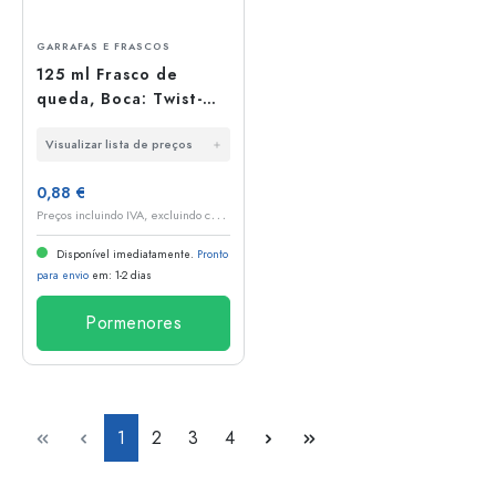
GARRAFAS E FRASCOS
125 ml Frasco de
queda, Boca: Twist-
Off (TO 66)
Visualizar lista de preços
0,88 €
P
reços incluindo IVA, excluindo custos de envio
Disponível imediatamente.
Pronto
para envio
em: 1-2 dias
Pormenores
Lado
Lado
Lado
Lado
1
2
3
4