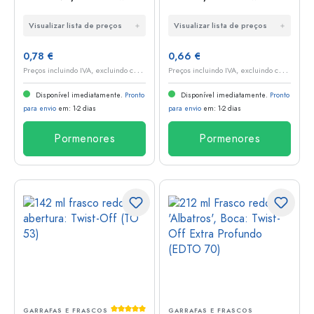
Off (TO 66)
Off (TO 53)
Visualizar lista de preços
Visualizar lista de preços
0,78 €
0,66 €
P
reços incluindo IVA, excluindo custos de envio
P
reços incluindo IVA, excluindo custos de envio
Disponível imediatamente.
Pronto
Disponível imediatamente.
Pronto
para envio
em: 1-2 dias
para envio
em: 1-2 dias
Pormenores
Pormenores
Classificação média de 5 de 5 estrelas
GARRAFAS E FRASCOS
GARRAFAS E FRASCOS