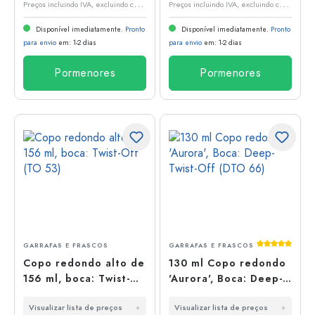
P
reços incluindo IVA, excluindo custos de envio
P
reços incluindo IVA, excluindo custos de envio
Disponível imediatamente.
Pronto
Disponível imediatamente.
Pronto
para envio
em: 1-2 dias
para envio
em: 1-2 dias
Pormenores
Pormenores
Classificaç
GARRAFAS E FRASCOS
GARRAFAS E FRASCOS
Copo redondo alto de
130 ml Copo redondo
156 ml, boca: Twist-
'Aurora', Boca: Deep-
Off (TO 53)
Twist-Off (DTO 66)
Visualizar lista de preços
Visualizar lista de preços