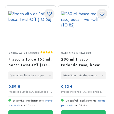
Classificação média de 5 de 5 estrelas
GARRAFAS E FRASCOS
GARRAFAS E FRASCOS
Frasco alto de 165 ml,
280 ml frasco
boca: Twist-Off (TO
redondo raso, boca:
66)
Twist-Off (TO 82)
Visualizar lista de preços
Visualizar lista de preços
0,89 €
0,83 €
P
reços incluindo IVA, excluindo custos de envio
P
reços incluindo IVA, excluindo custos de envio
Disponível imediatamente.
Pronto
Disponível imediatamente.
Pronto
para envio
em: 1-2 dias
para envio
em: 1-2 dias