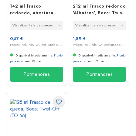
142 ml frasco
212 ml Frasco redondo
redondo, abertura:
'Albatros', Boca: Twist-
Twist-Off (TO 53)
Off Extra Profundo
Visualizar lista de preços
Visualizar lista de preços
(EDTO 70)
0,57 €
1,89 €
P
reços incluindo IVA, excluindo custos de envio
P
reços incluindo IVA, excluindo custos de envio
Disponível imediatamente.
Pronto
Disponível imediatamente.
Pronto
para envio
em: 1-2 dias
para envio
em: 1-2 dias
Pormenores
Pormenores