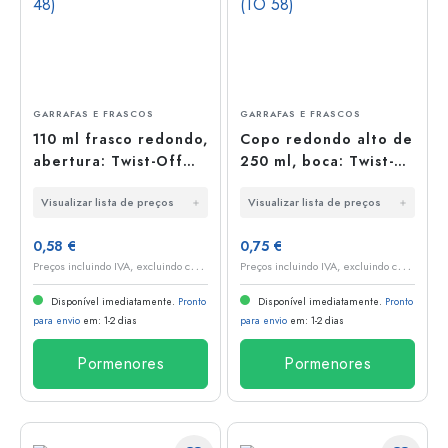
GARRAFAS E FRASCOS
GARRAFAS E FRASCOS
110 ml frasco redondo,
Copo redondo alto de
abertura: Twist-Off
250 ml, boca: Twist-
(TO 48)
Off (TO 58)
Visualizar lista de preços
Visualizar lista de preços
0,58 €
0,75 €
P
reços incluindo IVA, excluindo custos de envio
P
reços incluindo IVA, excluindo custos de envio
Disponível imediatamente.
Pronto
Disponível imediatamente.
Pronto
para envio
em: 1-2 dias
para envio
em: 1-2 dias
Pormenores
Pormenores