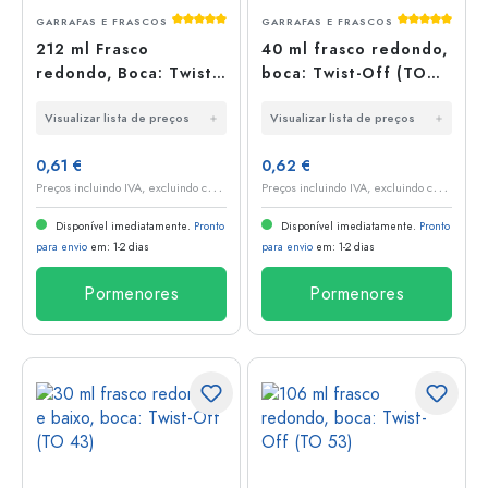
Classificação média de 5 de 5 estrelas
Classificaç
GARRAFAS E FRASCOS
GARRAFAS E FRASCOS
212 ml Frasco
40 ml frasco redondo,
redondo, Boca: Twist-
boca: Twist-Off (TO
Off (TO 66)
43)
Visualizar lista de preços
Visualizar lista de preços
0,61 €
0,62 €
P
reços incluindo IVA, excluindo custos de envio
P
reços incluindo IVA, excluindo custos de envio
Disponível imediatamente.
Pronto
Disponível imediatamente.
Pronto
para envio
em: 1-2 dias
para envio
em: 1-2 dias
Pormenores
Pormenores