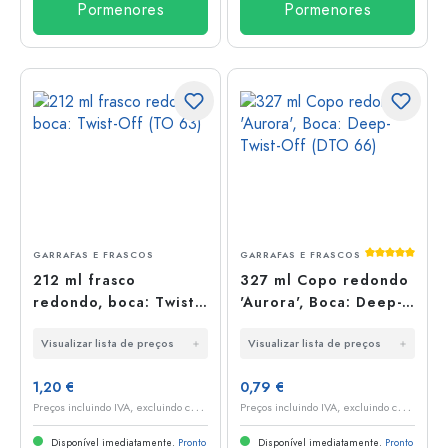
Pormenores
Pormenores
Classificaç
GARRAFAS E FRASCOS
GARRAFAS E FRASCOS
212 ml frasco
327 ml Copo redondo
redondo, boca: Twist-
'Aurora', Boca: Deep-
Off (TO 63)
Twist-Off (DTO 66)
Visualizar lista de preços
Visualizar lista de preços
1,20 €
0,79 €
P
reços incluindo IVA, excluindo custos de envio
P
reços incluindo IVA, excluindo custos de envio
Disponível imediatamente.
Pronto
Disponível imediatamente.
Pronto