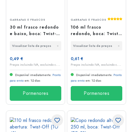
Classificaç
GARRAFAS E FRASCOS
GARRAFAS E FRASCOS
30 ml frasco redondo
106 ml frasco
e baixo, boca: Twist-
redondo, boca: Twist-
Off (TO 43)
Off (TO 53)
Visualizar lista de preços
Visualizar lista de preços
0,49 €
0,61 €
P
reços incluindo IVA, excluindo custos de envio
P
reços incluindo IVA, excluindo custos de envio
Disponível imediatamente.
Pronto
Disponível imediatamente.
Pronto
para envio
em: 1-2 dias
para envio
em: 1-2 dias
Pormenores
Pormenores