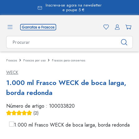
Inscreva-se agora na newsletter
eúdo principal
e poupe 5 €
Frascos
Frascos por uso
Frascos para conservas
WECK
1.000 ml Frasco WECK de boca larga,
borda redonda
Número de artigo :
100033820
(2)
Classificação média de 5 de 5 estrelas