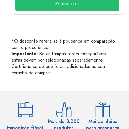
Pormenores
*O desconto refere-se à poupança em comparação
com o preço único.
Importante:
Se as tampas forem configuráveis,
estas devem ser selecionadas separadamente.
Certifique-se de que foram adicionadas ao seu
carrinho de compras.
Mais de 2.000
Muitas ideias
Ma
Expedição fiável
produtos
para presentes