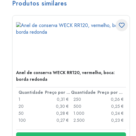
Produtos similares
Anel de conserva WECK RR120, vermelho, boca:
borda redonda
 por peça
Quantidade
Preço por peça
Quantidade
Preço por peça
 €
1
0,31 €
250
0,26 €
 €
20
0,30 €
500
0,25 €
 €
50
0,28 €
1.000
0,24 €
 €
100
0,27 €
2.500
0,23 €