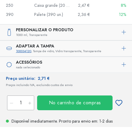
250
Caixa grande (20 un.)
2,47 €
8%
390
Palete (390 un.)
2,36 €
12%
PERSONALIZAR O PRODUTO
1000 ml,
Transparente
ADAPTAR A TAMPA
100034120
, Tampa de vidro, Vidro transparente, Transparente
ACESSÓRIOS
nada selecionado
Preço unitário:
2,71 €
Preços incluindo IVA, excluindo custos de envio
No carrinho de compras
Disponível imediatamente.
Pronto para envio
em: 1-2 dias