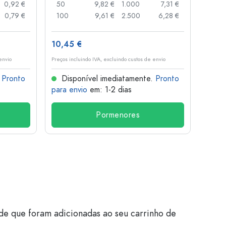
0,92 €
50
9,82 €
1.000
7,31 €
72
0,79 €
100
9,61 €
2.500
6,28 €
120
10,45 €
1,36 
envio
Preços incluindo IVA, excluindo custos de envio
Preços i
.
Pronto
Disponível imediatamente.
Pronto
Dis
para envio
em: 1-2 dias
para 
Pormenores
de que foram adicionadas ao seu carrinho de