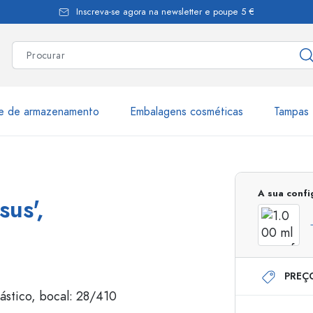
Inscreva-se agora na newsletter e poupe 5 €
te de armazenamento
Embalagens cosméticas
Tampas 
as
Mais de 2.500 produtos e 
A sua conf
us',
Garrafas Estal
PREÇ
Garrafas dispensadoras
Dispensadores Airles
ica
Frascos de pulverização
Frascos com roll-on