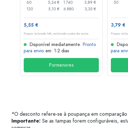
,85 €
60
5,24 €
1.740
3,89 €
50
,74 €
120
5,10 €
6.880
3,35 €
5,55 €
3,79 €
o
Preços incluindo IVA, excluindo custos de envio
Preços inclu
onto
Disponível imediatamente.
Pronto
Dispo
para envio
em: 1-2 dias
para env
Pormenores
*O desconto refere-se à poupança em comparação 
Importante:
Se as tampas forem configuráveis, est
compras.