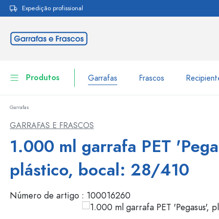
Expedição profissional
pesquisa
Saltar para a navegação principal
Produtos
Garrafas
Frascos
Recipien
Garrafas
Garrafas
Ir para categoria Garraf
GARRAFAS E FRASCOS
Frascos
1.000 ml garrafa PET 'Pegas
Garrafas por marca
Garrafas WECK
Recipiente de armazenamento
plástico, bocal: 28/410
Louça de mesa
Garrafas por função
Número de artigo :
100016260
Frascos conta-gotas
Embalagens cosméticas
Garrafas com tampa mecân