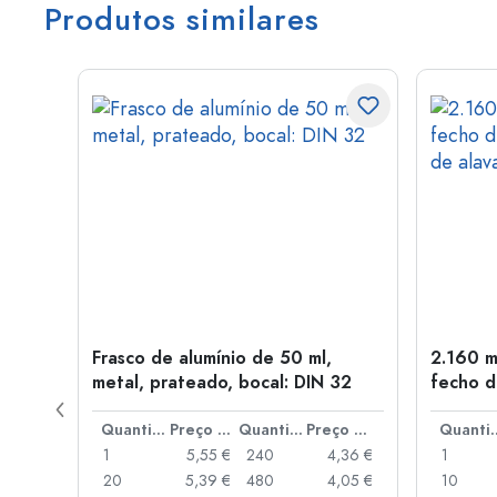
Produtos similares
Frasco de alumínio de 50 ml,
2.160 m
a: PP
metal, prateado, bocal: DIN 32
fecho d
de alav
Preço por peça
Quantidade
Preço por peça
Quantidade
Preço por peça
Quant
,93 €
1
5,55 €
240
4,36 €
1
,88 €
20
5,39 €
480
4,05 €
10