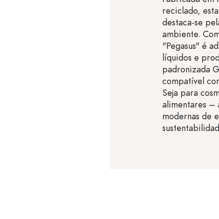
reciclado, esta
destaca-se pel
ambiente. Com
"Pegasus" é a
líquidos e pro
padronizada G
compatível com
Seja para cosm
alimentares – 
modernas de 
sustentabilida