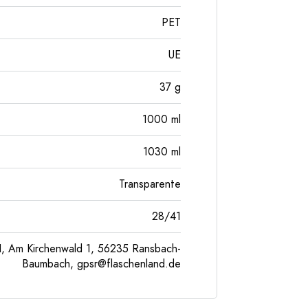
PET
UE
37
g
1000
ml
1030
ml
Transparente
28/41
, Am Kirchenwald 1, 56235 Ransbach-
Baumbach,
gpsr@flaschenland.de