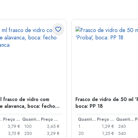
l frasco de vidro com
Frasco de vidro de 50 ml '
e alavanca, boca: fecho
boca: PP 18
anca
idade
Preço por peça
Quantidade
Preço por peça
Quantidade
Preço por peça
Quantidade
3,79 €
100
3,65 €
1
1,29 €
240
3,75 €
250
3,29 €
20
1,25 €
540