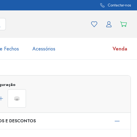
Contactar-nos
e Fechos
Acessórios
Venda
variações de produtos
Frascos
iguração
Descubra agora
Compre agora
OS E DESCONTOS
s