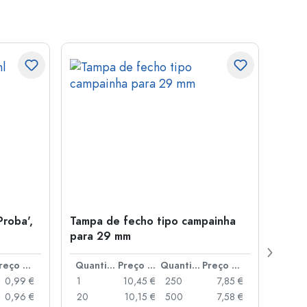
Proba',
Tampa de fecho tipo campainha
Garra
para 29 mm
Juice
boca
Preço por peça
Quantidade
Preço por peça
Quantidade
Preço por peça
0,99 €
1
10,45 €
250
7,85 €
1
0,96 €
20
10,15 €
500
7,58 €
24