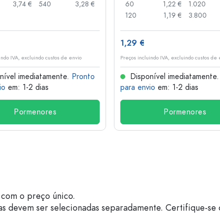
3,74 €
540
3,28 €
60
1,22 €
1.020
120
1,19 €
3.800
1,29 €
indo IVA, excluindo custos de envio
Preços incluindo IVA, excluindo custos de 
nível imediatamente.
Pronto
Disponível imediatamente
io
em: 1-2 dias
para envio
em: 1-2 dias
Pormenores
Pormenores
com o preço único.
as devem ser selecionadas separadamente. Certifique-se 