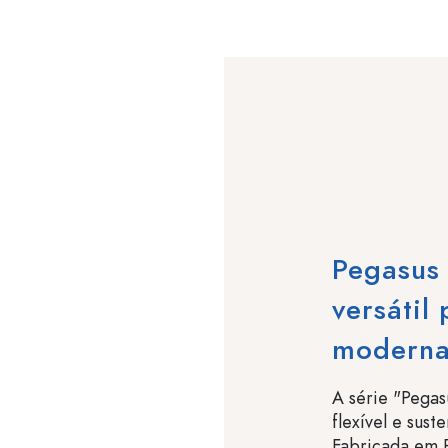
Pegasus 
versátil
moderna
A série "Pega
flexível e sust
Fabricada em P