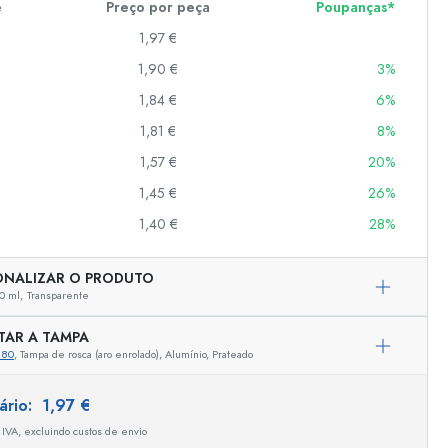
e
Preço por peça
Poupanças*
1,97 €
1,90 €
3%
er
as
1,84 €
6%
o
1,81 €
8%
1,57 €
20%
s
1,45 €
26%
1,40 €
28%
ONALIZAR O PRODUTO
0 ml,
Transparente
TAR A TAMPA
880
, Tampa de rosca (aro enrolado), Alumínio, Prateado
Representação exemplar
tário:
1,97 €
 IVA, excluindo custos de envio