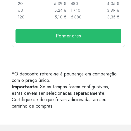
 €
20
5,39 €
480
4,05 €
 €
60
5,24 €
1.740
3,89 €
 €
120
5,10 €
6.880
3,35 €
Pormenores
*O desconto refere-se à poupança em comparação
com o preço único.
Importante:
Se as tampas forem configuráveis,
estas devem ser selecionadas separadamente.
Certifique-se de que foram adicionadas ao seu
carrinho de compras.