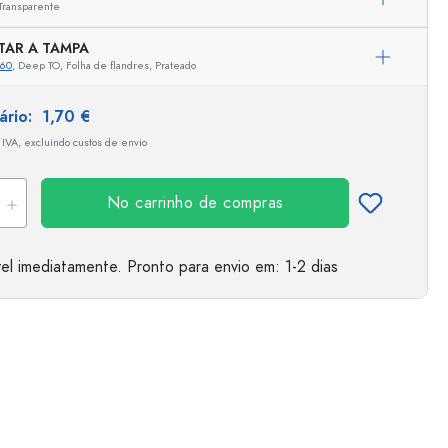
Transparente
TAR A TAMPA
960
, Deep TO, Folha de flandres, Prateado
tário:
1,70 €
 IVA, excluindo custos de envio
No carrinho de compras
el imediatamente.
Pronto para envio
em: 1-2 dias