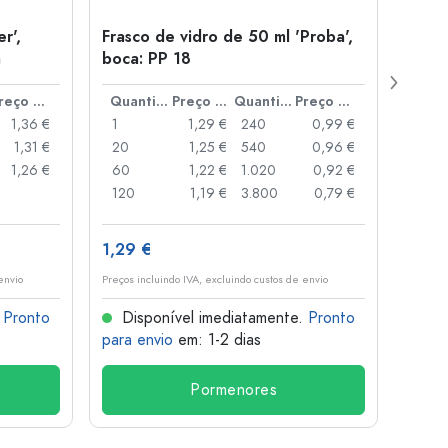
r',
Frasco de vidro de 50 ml 'Proba',
Tamp
a
boca: PP 18
para
Preço por peça
Quantidade
Preço por peça
Quantidade
Preço por peça
1,36 €
1
1,29 €
240
0,99 €
1
1,31 €
20
1,25 €
540
0,96 €
20
1,26 €
60
1,22 €
1.020
0,92 €
50
120
1,19 €
3.800
0,79 €
100
1,29 €
10,4
envio
Preços incluindo IVA, excluindo custos de envio
Preços i
.
Pronto
Disponível imediatamente.
Pronto
Dis
para envio
em: 1-2 dias
para 
Pormenores