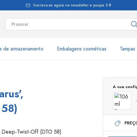
Inscreva-se agora na newsletter e poupe 5 €
te de armazenamento
Embalagens cosméticas
Tampas 
as
Mais de 2.500 produtos e 
A sua conf
rus',
Garrafas Estal
 58)
PREÇ
Garrafas dispensadoras
Dispensadores Airles
ica
Frascos de pulverização
Frascos com roll-on