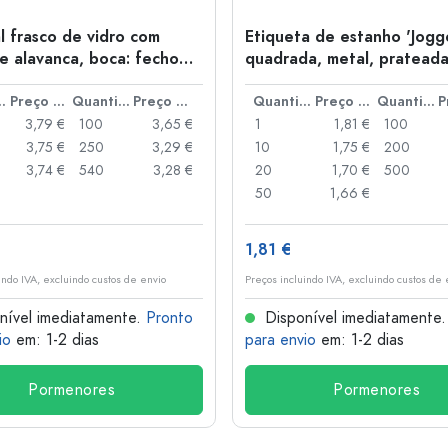
l frasco de vidro com
Etiqueta de estanho 'Jogge
e alavanca, boca: fecho
quadrada, metal, pratead
anca
idade
Preço por peça
Quantidade
Preço por peça
Quantidade
Preço por peça
Quantidade
3,79 €
100
3,65 €
1
1,81 €
100
3,75 €
250
3,29 €
10
1,75 €
200
3,74 €
540
3,28 €
20
1,70 €
500
50
1,66 €
1,81 €
indo IVA, excluindo custos de envio
Preços incluindo IVA, excluindo custos de 
nível imediatamente.
Pronto
Disponível imediatamente
io
em: 1-2 dias
para envio
em: 1-2 dias
Pormenores
Pormenores