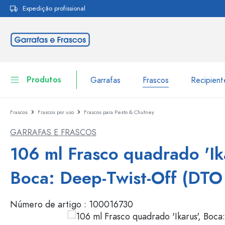
Expedição profissional
pesquisa
Saltar para a navegação principal
Produtos
Garrafas
Frascos
Recipien
Frascos
Frascos por uso
Frascos para Pesto & Chutney
Garrafas
Ir para categoria Garraf
GARRAFAS E FRASCOS
Frascos
Garrafas por marca
106 ml Frasco quadrado 'Ika
Garrafas WECK
Recipiente de armazenamento
Boca: Deep-Twist-Off (DTO
Louça de mesa
Garrafas por função
Número de artigo :
100016730
Frascos conta-gotas
Embalagens cosméticas
Garrafas com tampa mecân