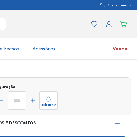
Contactar-nos
e Fechos
Acessórios
Venda
variações de produtos
Frascos
Descubra agora
iguração
Compre agora
selecionar
OS E DESCONTOS
s