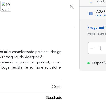
106 ml,
Garrafas de alumínio
ADAP
100000
Preço uni
Preços incluindo
6 ml é caracterizado pelo seu design
co retangular de designer é
 e armazenar produtos gourmet, como
Disponív
louça, resistente ao frio e ao calor e
65
mm
Quadrado