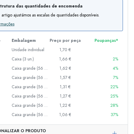
trutura das quantidades de encomenda
 artigo ajustámos as escalas de quantidades disponíveis.
er
ormações
as
o
e
Embalagem
Preço por peça
Poupanças*
Unidade individual
1,70 €
s
Caixa (3 un.)
1,66 €
2%
Caixa grande (56 un.)
1,62 €
4%
Caixa grande (56 un.)
1,57 €
7%
Caixa grande (56 un.)
1,31 €
22%
Caixa grande (56 un.)
1,27 €
25%
Caixa grande (56 un.)
1,22 €
28%
Caixa grande (56 un.)
1,06 €
37%
Representação exemplar
ONALIZAR O PRODUTO