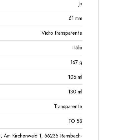
Ja
61
mm
Vidro transparente
Itália
167
g
106
ml
130
ml
Transparente
TO 58
, Am Kirchenwald 1, 56235 Ransbach-