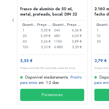
tal,
Frasco de alumínio de 50 ml,
2.160 m
metal, prateado, bocal: DIN 32
fecho d
de alav
Preço por peça
Quantidade
Preço por peça
Quantidade
Preço por peça
Quant
,06 €
1
5,55 €
240
4,36 €
1
,05 €
20
5,39 €
480
4,05 €
10
,04 €
60
5,24 €
1.740
3,89 €
50
,03 €
120
5,10 €
6.880
3,35 €
5,55 €
3,79 €
o
Preços incluindo IVA, excluindo custos de envio
Preços inclu
onto
Disponível imediatamente.
Pronto
Dispo
para envio
em: 1-2 dias
para env
Pormenores