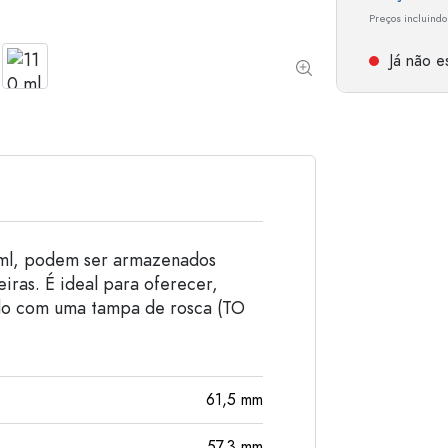
Garrafas de alumínio
Preços incluindo
Já não es
ml, podem ser armazenados
iras. É ideal para oferecer,
ado com uma tampa de rosca (TO
61,5
mm
57,3
mm