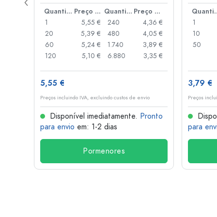
de alav
Preço por peça
Quantidade
Preço por peça
Quantidade
Preço por peça
Quant
,93 €
1
5,55 €
240
4,36 €
1
,88 €
20
5,39 €
480
4,05 €
10
,85 €
60
5,24 €
1.740
3,89 €
50
,74 €
120
5,10 €
6.880
3,35 €
5,55 €
3,79 €
o
Preços incluindo IVA, excluindo custos de envio
Preços inclu
onto
Disponível imediatamente.
Pronto
Dispo
para envio
em: 1-2 dias
para env
Pormenores