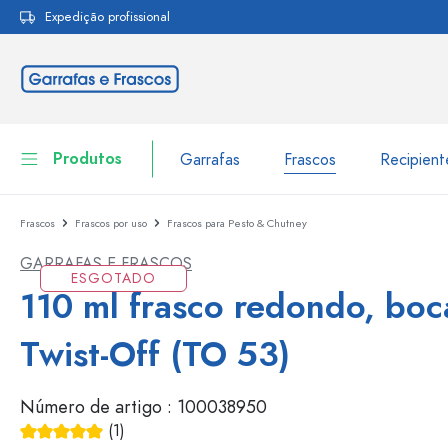
Expedição profissional
pesquisa
Saltar para a navegação principal
Produtos
Garrafas
Frascos
Recipien
Frascos
Frascos por uso
Frascos para Pesto & Chutney
Garrafas
Ir para categoria Garraf
GARRAFAS E FRASCOS
Frascos
ESGOTADO
Garrafas por marca
110 ml frasco redondo, boc
Garrafas WECK
Recipiente de armazenamento
Twist-Off (TO 53)
Louça de mesa
Garrafas por função
Número de artigo :
100038950
Frascos conta-gotas
Embalagens cosméticas
Garrafas com tampa mecân
(1)