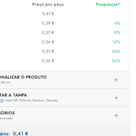
e
Preço por peça
Poupanças*
0,41 €
er
0,39 €
4%
as
0,37 €
9%
o
0,36 €
12%
0,31 €
24%
s
0,30 €
26%
ONALIZAR O PRODUTO
106 ml
TAR A TAMPA
10
, Twist Off, Folha de flandres, Dourado
SÓRIOS
ecionado
Representação exemplar
tário:
0,41 €