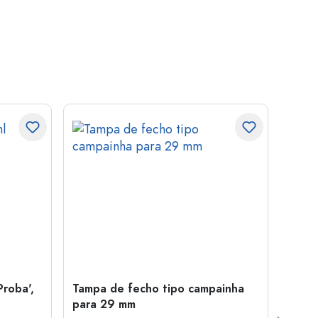
Proba',
Tampa de fecho tipo campainha
Garra
para 29 mm
Juice