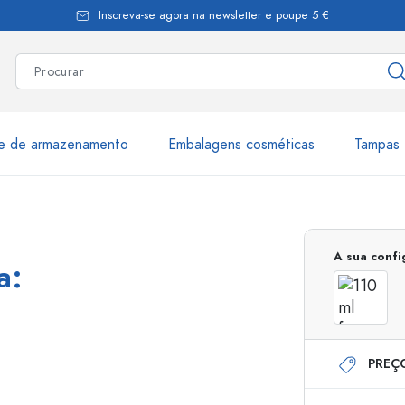
Inscreva-se agora na newsletter e poupe 5 €
te de armazenamento
Embalagens cosméticas
Tampas 
as
Mais de 2.500 produtos e 
A sua conf
a:
Garrafas Estal
PREÇ
Garrafas dispensadoras
Dispensadores Airles
ica
Frascos de pulverização
Frascos com roll-on