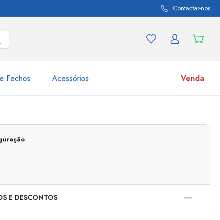
Contactar-nos
e Fechos
Acessórios
Venda
variações de produtos
Frascos
Descubra agora
iguração
Compre agora
OS E DESCONTOS
s