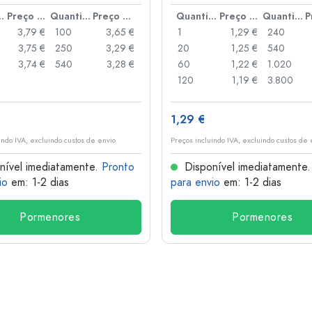
anca
idade
Preço por peça
Quantidade
Preço por peça
Quantidade
Preço por peça
Quantidade
3,79 €
100
3,65 €
1
1,29 €
240
3,75 €
250
3,29 €
20
1,25 €
540
3,74 €
540
3,28 €
60
1,22 €
1.020
120
1,19 €
3.800
1,29 €
indo IVA, excluindo custos de envio
Preços incluindo IVA, excluindo custos de 
nível imediatamente.
Pronto
Disponível imediatamente
io
em: 1-2 dias
para envio
em: 1-2 dias
Pormenores
Pormenores