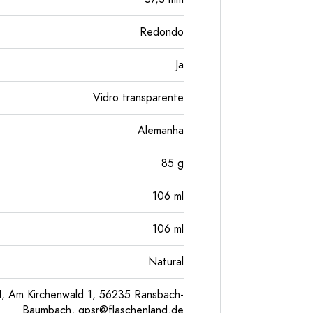
Redondo
Ja
Vidro transparente
Alemanha
85
g
106
ml
106
ml
Natural
, Am Kirchenwald 1, 56235 Ransbach-
Baumbach,
gpsr@flaschenland.de