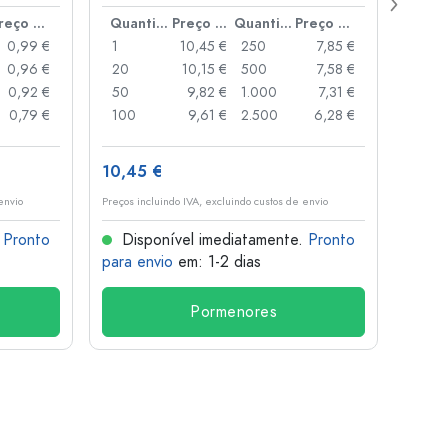
boca
Preço por peça
Quantidade
Preço por peça
Quantidade
Preço por peça
0,99 €
1
10,45 €
250
7,85 €
1
0,96 €
20
10,15 €
500
7,58 €
24
0,92 €
50
9,82 €
1.000
7,31 €
72
0,79 €
100
9,61 €
2.500
6,28 €
120
10,45 €
1,36 
envio
Preços incluindo IVA, excluindo custos de envio
Preços i
.
Pronto
Disponível imediatamente.
Pronto
Dis
para envio
em: 1-2 dias
para 
Pormenores