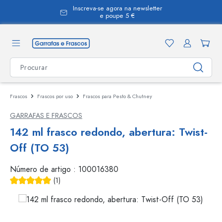
Inscreva-se agora na newsletter
eúdo principal
e poupe 5 €
Frascos
Frascos por uso
Frascos para Pesto & Chutney
GARRAFAS E FRASCOS
142 ml frasco redondo, abertura: Twist-
Off (TO 53)
Número de artigo :
100016380
(1)
Classificação média de 5 de 5 estrelas