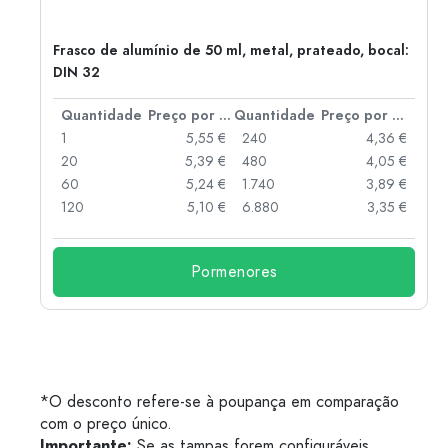
Frasco de alumínio de 50 ml, metal, prateado, bocal:
DIN 32
 por peça
Quantidade
Preço por peça
Quantidade
Preço por peça
 €
1
5,55 €
240
4,36 €
 €
20
5,39 €
480
4,05 €
 €
60
5,24 €
1.740
3,89 €
 €
120
5,10 €
6.880
3,35 €
Pormenores
*O desconto refere-se à poupança em comparação
com o preço único.
Importante:
Se as tampas forem configuráveis,