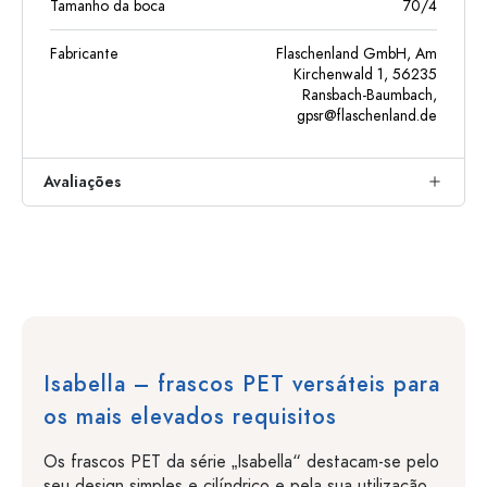
Tamanho da boca
70/4
Fabricante
Flaschenland GmbH, Am
Kirchenwald 1, 56235
Ransbach-Baumbach,
gpsr@flaschenland.de
Avaliações
Isabella – frascos PET versáteis para
os mais elevados requisitos
Os frascos PET da série „Isabella“ destacam-se pelo
seu design simples e cilíndrico e pela sua utilização