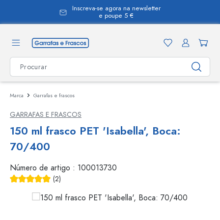
Inscreva-se agora na newsletter
eúdo principal
e poupe 5 €
Marca
Garrafas e frascos
GARRAFAS E FRASCOS
150 ml frasco PET 'Isabella', Boca:
70/400
Número de artigo :
100013730
(2)
Classificação média de 5 de 5 estrelas