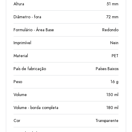
Altura
51
mm
Diâmetro - fora
72
mm
Formulário - Área Base
Redondo
Imprimível
Nein
Material
PET
País de fabricação
Países Baixos
Peso
16
g
Volume
150
ml
Volume - borda completa
180
ml
Cor
Transparente