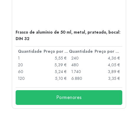
Frasco de alumínio de 50 ml, metal, prateado, bocal:
DIN 32
 por peça
Quantidade
Preço por peça
Quantidade
Preço por peça
 €
1
5,55 €
240
4,36 €
 €
20
5,39 €
480
4,05 €
 €
60
5,24 €
1.740
3,89 €
 €
120
5,10 €
6.880
3,35 €
Pormenores