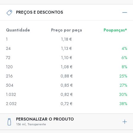
PREÇOS E DESCONTOS
Quantidade
Preço por peça
Poupanças*
1
1,18 €
24
1,13 €
4%
72
1,10 €
6%
120
1,08 €
8%
216
0,88 €
25%
504
0,85 €
27%
1.032
0,82 €
30%
2.052
0,72 €
38%
PERSONALIZAR O PRODUTO
156 ml,
Transparente