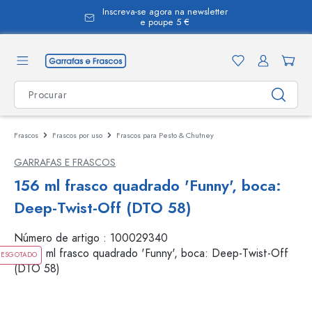
Inscreva-se agora na newsletter
eúdo principal
e poupe 5 €
Frascos
Frascos por uso
Frascos para Pesto & Chutney
GARRAFAS E FRASCOS
156 ml frasco quadrado 'Funny', boca:
Deep-Twist-Off (DTO 58)
Número de artigo :
100029340
ESGOTADO