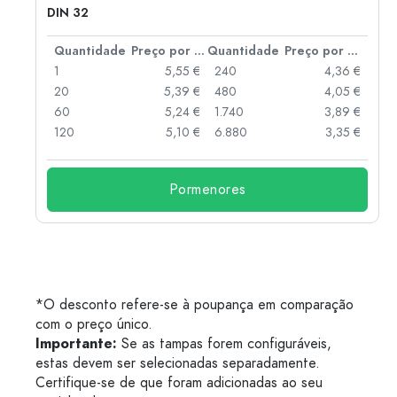
DIN 32
 por peça
Quantidade
Preço por peça
Quantidade
Preço por peça
 €
1
5,55 €
240
4,36 €
 €
20
5,39 €
480
4,05 €
 €
60
5,24 €
1.740
3,89 €
 €
120
5,10 €
6.880
3,35 €
Pormenores
*O desconto refere-se à poupança em comparação
com o preço único.
Importante:
Se as tampas forem configuráveis,
estas devem ser selecionadas separadamente.
Certifique-se de que foram adicionadas ao seu