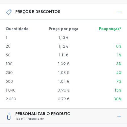
PREÇOS E DESCONTOS
Quantidade
Preço por peça
Poupanças*
1
1,13 €
20
1,12 €
0%
50
1,11 €
1%
100
1,09 €
3%
250
1,08 €
4%
500
1,04 €
7%
1.040
0,96 €
15%
2.080
0,79 €
30%
PERSONALIZAR O PRODUTO
165 ml,
Transparente