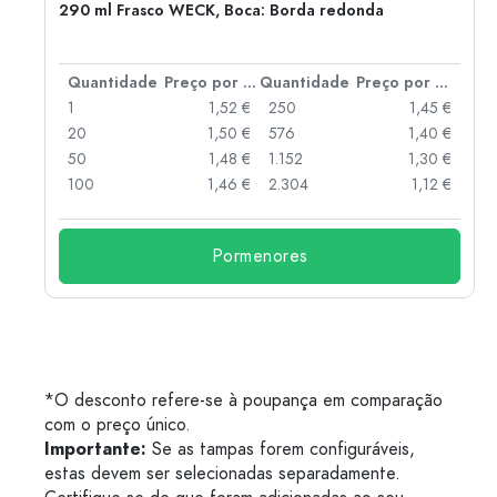
290 ml Frasco WECK, Boca: Borda redonda
 por peça
Quantidade
Preço por peça
Quantidade
Preço por peça
 €
1
1,52 €
250
1,45 €
 €
20
1,50 €
576
1,40 €
 €
50
1,48 €
1.152
1,30 €
 €
100
1,46 €
2.304
1,12 €
Pormenores
*O desconto refere-se à poupança em comparação
com o preço único.
Importante:
Se as tampas forem configuráveis,
estas devem ser selecionadas separadamente.