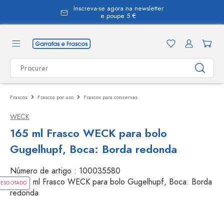
Inscreva-se agora na newsletter
eúdo principal
e poupe 5 €
Frascos
Frascos por uso
Frascos para conservas
WECK
165 ml Frasco WECK para bolo
Gugelhupf, Boca: Borda redonda
Número de artigo :
100035580
ESGOTADO