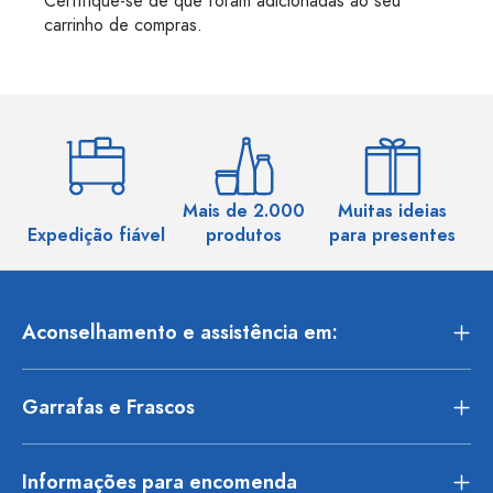
Certifique-se de que foram adicionadas ao seu
carrinho de compras.
Mais de 2.000
Muitas ideias
Ma
Expedição fiável
produtos
para presentes
Aconselhamento e assistência em:
Garrafas e Frascos
Informações para encomenda