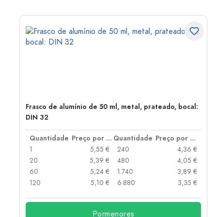
Frasco de alumínio de 50 ml, metal, prateado, bocal:
DIN 32
 por peça
Quantidade
Preço por peça
Quantidade
Preço por peça
 €
1
5,55 €
240
4,36 €
 €
20
5,39 €
480
4,05 €
 €
60
5,24 €
1.740
3,89 €
 €
120
5,10 €
6.880
3,35 €
Pormenores