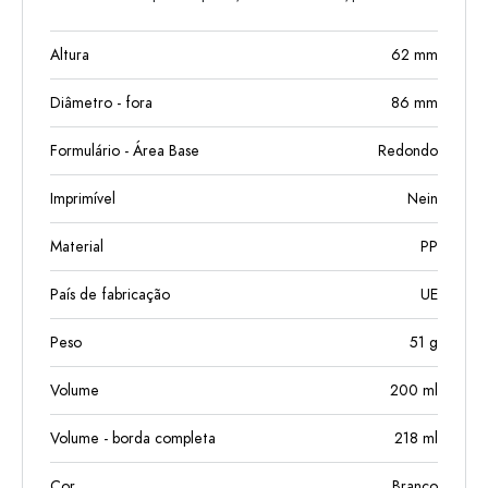
Altura
62
mm
Diâmetro - fora
86
mm
Formulário - Área Base
Redondo
Imprimível
Nein
Material
PP
País de fabricação
UE
Peso
51
g
Volume
200
ml
Volume - borda completa
218
ml
Cor
Branco