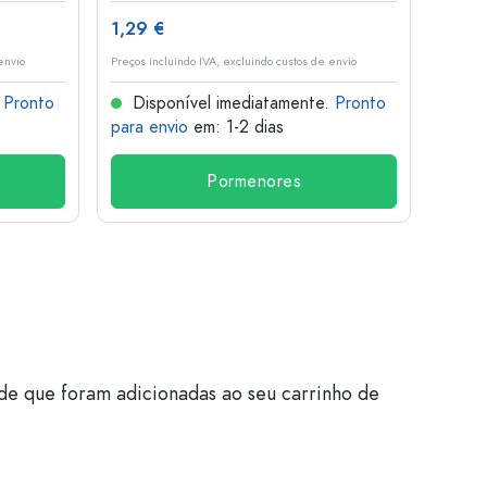
1,29 €
10,4
envio
Preços incluindo IVA, excluindo custos de envio
Preços i
.
Pronto
Disponível imediatamente.
Pronto
Dis
para envio
em: 1-2 dias
para 
Pormenores
de que foram adicionadas ao seu carrinho de