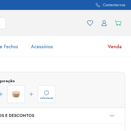
Contactar-nos
e Fechos
Acessórios
Venda
variações de produtos
Frascos
iguração
Descubra agora
Compre agora
selecionar
OS E DESCONTOS
s