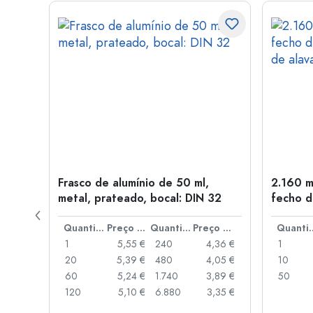
tal,
Frasco de alumínio de 50 ml,
2.160 m
metal, prateado, bocal: DIN 32
fecho d
de alav
Preço por peça
Quantidade
Preço por peça
Quantidade
Preço por peça
Quant
,06 €
1
5,55 €
240
4,36 €
1
,05 €
20
5,39 €
480
4,05 €
10
,04 €
60
5,24 €
1.740
3,89 €
50
,03 €
120
5,10 €
6.880
3,35 €