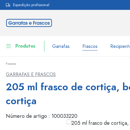
Expedição profissional
pesquisa
Saltar para a navegação principal
Produtos
Garrafas
Frascos
Recipien
Frascos
Garrafas
Ir para categoria Garraf
GARRAFAS E FRASCOS
Frascos
205 ml frasco de cortiça, b
Garrafas por marca
Garrafas WECK
Recipiente de armazenamento
cortiça
Louça de mesa
Garrafas por função
Número de artigo :
100033220
Frascos conta-gotas
Embalagens cosméticas
Garrafas com tampa mecân