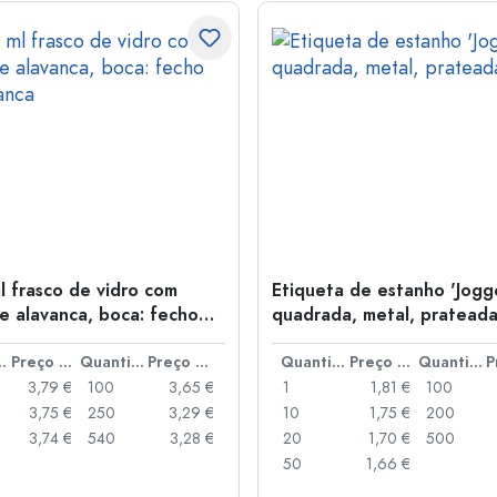
l frasco de vidro com
Etiqueta de estanho 'Jogge
e alavanca, boca: fecho
quadrada, metal, pratead
anca
idade
Preço por peça
Quantidade
Preço por peça
Quantidade
Preço por peça
Quantidade
3,79 €
100
3,65 €
1
1,81 €
100
3,75 €
250
3,29 €
10
1,75 €
200
3,74 €
540
3,28 €
20
1,70 €
500
50
1,66 €