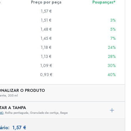
e
Preço por peça
Poupanças*
1,57 €
1,51 €
3%
er
as
1,48 €
5%
o
1,45 €
7%
1,18 €
24%
s
1,13 €
28%
1,09 €
30%
0,93 €
40%
ONALIZAR O PRODUTO
ente,
205 ml
TAR A TAMPA
40
, Rolha pontiaguda, Granulado de cortiça, Bege
Representação exemplar
tário:
1,57 €