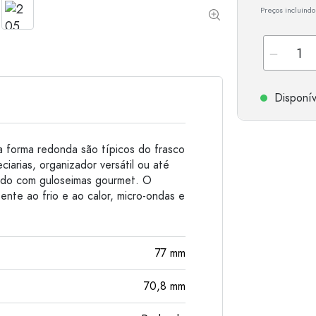
Preços incluindo
Garrafas de alumínio
Disponív
 forma redonda são típicos do frasco
iarias, organizador versátil ou até
do com guloseimas gourmet. O
ente ao frio e ao calor, micro-ondas e
77
mm
70,8
mm