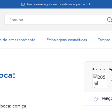
Inscreva-se agora na newsletter e poupe 5 €
te de armazenamento
Embalagens cosméticas
Tampas 
as
Mais de 2.500 produtos e 
A sua conf
oca:
Garrafas Estal
PREÇ
Garrafas dispensadoras
Dispensadores Airles
ica
Frascos de pulverização
Frascos com roll-on