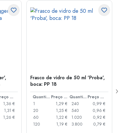
r',
Frasco de vidro de 50 ml 'Proba',
Tamp
a
boca: PP 18
para
Preço por peça
Quantidade
Preço por peça
Quantidade
Preço por peça
1,36 €
1
1,29 €
240
0,99 €
1
1,31 €
20
1,25 €
540
0,96 €
20
1,26 €
60
1,22 €
1.020
0,92 €
50
120
1,19 €
3.800
0,79 €
100