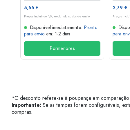
5,55 €
3,79 €
o
Preços incluindo IVA, excluindo custos de envio
Preços inclu
onto
Disponível imediatamente.
Pronto
Dispo
para envio
em: 1-2 dias
para env
Pormenores
*O desconto refere-se à poupança em comparação 
Importante:
Se as tampas forem configuráveis, est
compras.