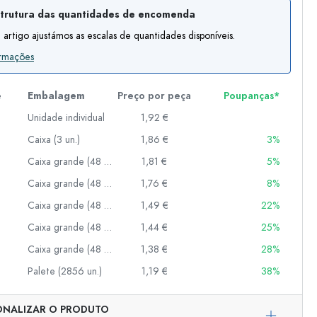
trutura das quantidades de encomenda
 artigo ajustámos as escalas de quantidades disponíveis.
er
ormações
as
o
e
Embalagem
Preço por peça
Poupanças*
Unidade individual
1,92 €
s
Caixa (3 un.)
1,86 €
3%
Caixa grande (48 un.)
1,81 €
5%
Caixa grande (48 un.)
1,76 €
8%
Caixa grande (48 un.)
1,49 €
22%
Caixa grande (48 un.)
1,44 €
25%
Caixa grande (48 un.)
1,38 €
28%
Palete (2856 un.)
1,19 €
38%
Representação exemplar
ONALIZAR O PRODUTO