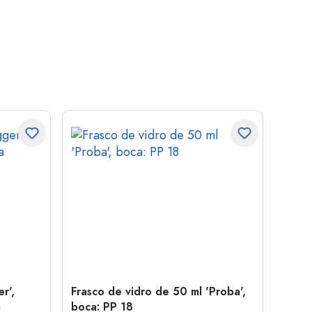
r',
Frasco de vidro de 50 ml 'Proba',
Tamp
a
boca: PP 18
para