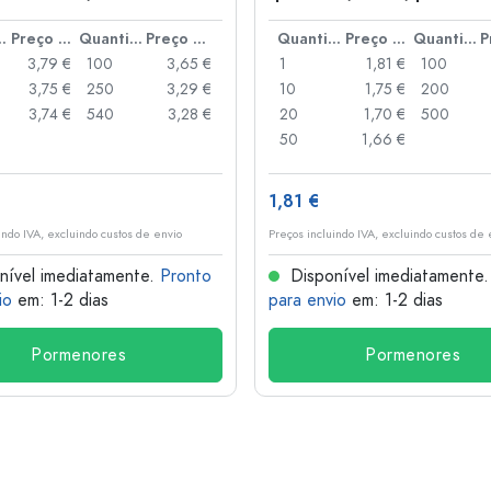
anca
idade
Preço por peça
Quantidade
Preço por peça
Quantidade
Preço por peça
Quantidade
3,79 €
100
3,65 €
1
1,81 €
100
3,75 €
250
3,29 €
10
1,75 €
200
3,74 €
540
3,28 €
20
1,70 €
500
50
1,66 €
1,81 €
indo IVA, excluindo custos de envio
Preços incluindo IVA, excluindo custos de 
nível imediatamente.
Pronto
Disponível imediatamente
io
em: 1-2 dias
para envio
em: 1-2 dias
Pormenores
Pormenores