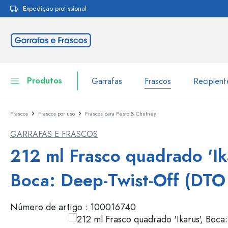
Expedição profissional
pesquisa
Saltar para a navegação principal
Produtos
Garrafas
Frascos
Recipien
Frascos
Frascos por uso
Frascos para Pesto & Chutney
Garrafas
Ir para categoria Garraf
GARRAFAS E FRASCOS
Frascos
Garrafas por marca
212 ml Frasco quadrado 'Ika
Garrafas WECK
Recipiente de armazenamento
Boca: Deep-Twist-Off (DTO
Louça de mesa
Garrafas por função
Número de artigo :
100016740
Frascos conta-gotas
Embalagens cosméticas
Garrafas com tampa mecân