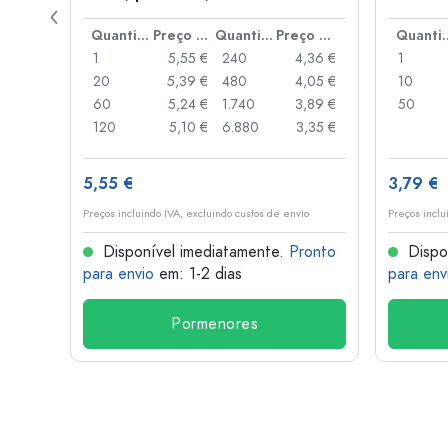
de alav
Preço por peça
Quantidade
Preço por peça
Quantidade
Preço por peça
Quant
,06 €
1
5,55 €
240
4,36 €
1
,05 €
20
5,39 €
480
4,05 €
10
,04 €
60
5,24 €
1.740
3,89 €
50
,03 €
120
5,10 €
6.880
3,35 €
5,55 €
3,79 €
o
Preços incluindo IVA, excluindo custos de envio
Preços inclu
onto
Disponível imediatamente.
Pronto
Dispo
para envio
em: 1-2 dias
para env
Pormenores