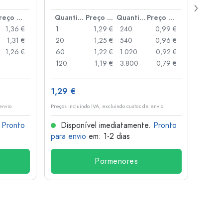
Preço por peça
Quantidade
Preço por peça
Quantidade
Preço por peça
1,36 €
1
1,29 €
240
0,99 €
1
1,31 €
20
1,25 €
540
0,96 €
20
1,26 €
60
1,22 €
1.020
0,92 €
50
120
1,19 €
3.800
0,79 €
100
1,29 €
10,4
envio
Preços incluindo IVA, excluindo custos de envio
Preços i
.
Pronto
Disponível imediatamente.
Pronto
Dis
para envio
em: 1-2 dias
para 
Pormenores