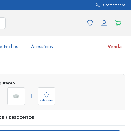
Contactar-nos
e Fechos
Acessórios
Venda
variações de produtos
Frascos
Descubra agora
iguração
Compre agora
selecionar
OS E DESCONTOS
s