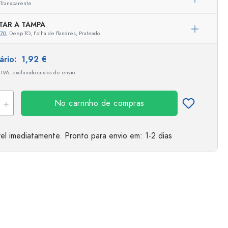
Transparente
TAR A TAMPA
970
, Deep TO, Folha de flandres, Prateado
tário:
1,92 €
 IVA, excluindo custos de envio
No carrinho de compras
el imediatamente.
Pronto para envio
em: 1-2 dias