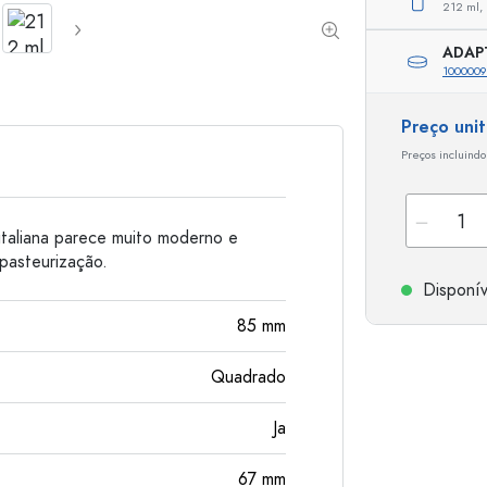
212 ml,
Garrafas de alumínio
ADAP
100000
Preço uni
Preços incluindo
italiana parece muito moderno e
pasteurização.
Disponív
85
mm
Quadrado
Ja
67
mm