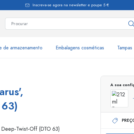
Inscreva-se agora na newsletter e poupe 5 €
te de armazenamento
Embalagens cosméticas
Tampas 
as
Mais de 2.500 produtos e 
A sua conf
rus',
Garrafas Estal
 63)
PREÇ
Garrafas dispensadoras
Dispensadores Airles
ica
Frascos de pulverização
Frascos com roll-on