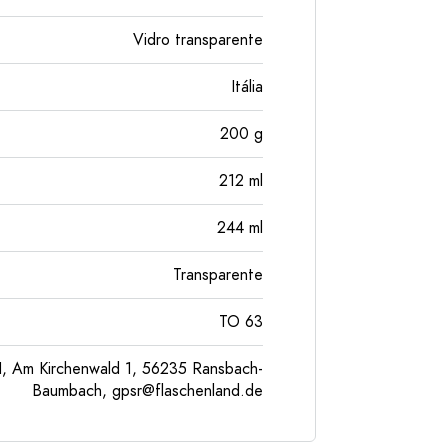
Vidro transparente
Itália
200
g
212
ml
244
ml
Transparente
TO 63
, Am Kirchenwald 1, 56235 Ransbach-
Baumbach,
gpsr@flaschenland.de