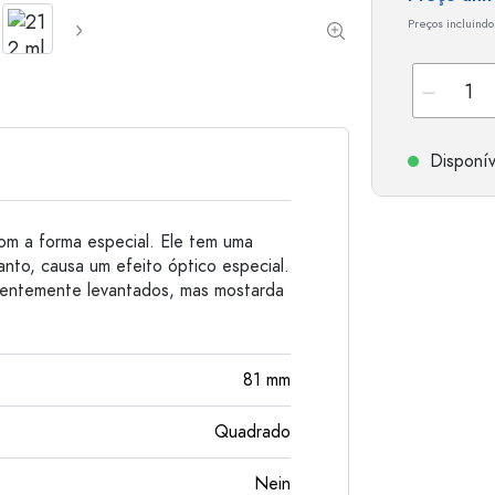
Garrafas de alumínio
Preços incluindo
Disponív
com a forma especial. Ele tem uma
anto, causa um efeito óptico especial.
elentemente levantados, mas mostarda
81
mm
Quadrado
Nein