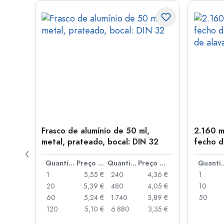
tal,
Frasco de alumínio de 50 ml,
2.160 m
metal, prateado, bocal: DIN 32
fecho d
de alav
Preço por peça
Quantidade
Preço por peça
Quantidade
Preço por peça
Quant
,06 €
1
5,55 €
240
4,36 €
1
,05 €
20
5,39 €
480
4,05 €
10
,04 €
60
5,24 €
1.740
3,89 €
50
,03 €
120
5,10 €
6.880
3,35 €