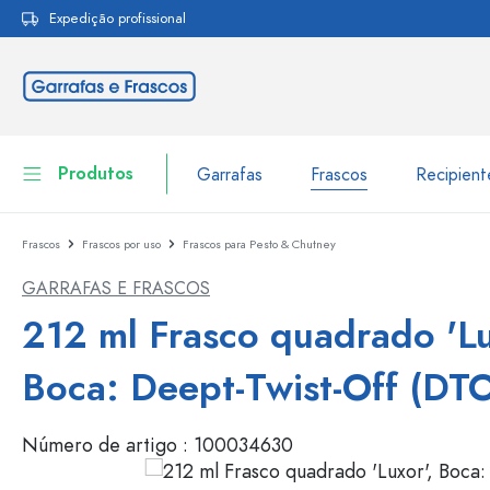
Expedição profissional
pesquisa
Saltar para a navegação principal
Produtos
Garrafas
Frascos
Recipien
Frascos
Frascos por uso
Frascos para Pesto & Chutney
Garrafas
Ir para categoria Garraf
GARRAFAS E FRASCOS
Frascos
Garrafas por marca
212 ml Frasco quadrado 'Lu
Garrafas WECK
Recipiente de armazenamento
Boca: Deept-Twist-Off (DT
Louça de mesa
Garrafas por função
Número de artigo :
100034630
Frascos conta-gotas
Embalagens cosméticas
Garrafas com tampa mecân