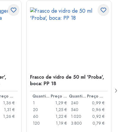
r',
Frasco de vidro de 50 ml 'Proba',
Tamp
a
boca: PP 18
para
Preço por peça
Quantidade
Preço por peça
Quantidade
Preço por peça
1,36 €
1
1,29 €
240
0,99 €
1
1,31 €
20
1,25 €
540
0,96 €
20
1,26 €
60
1,22 €
1.020
0,92 €
50
120
1,19 €
3.800
0,79 €
100