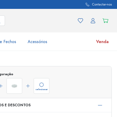
Contactar-nos
e Fechos
Acessórios
Venda
variações de produtos
Frascos
Descubra agora
iguração
Compre agora
selecionar
OS E DESCONTOS
s