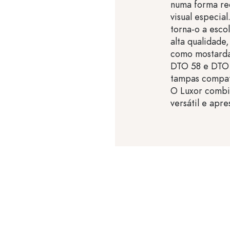
numa forma red
visual especial
torna-o a esco
alta qualidad
como mostarda
DTO 58 e DTO 
tampas compatí
O Luxor combi
versátil e apr