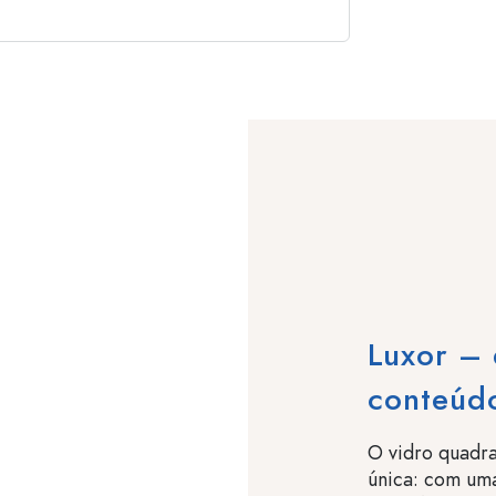
Luxor – 
conteúdo
O vidro quadra
única: com uma