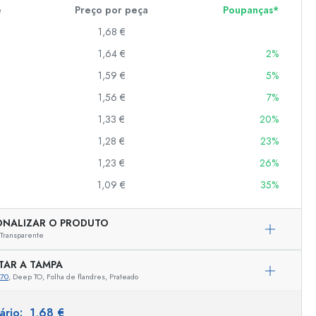
e
Preço por peça
Poupanças*
1,68 €
er
1,64 €
2%
as
1,59 €
5%
o
1,56 €
7%
1,33 €
20%
s
1,28 €
23%
1,23 €
26%
1,09 €
35%
ONALIZAR O PRODUTO
Transparente
TAR A TAMPA
970
, Deep TO, Folha de flandres, Prateado
Representação exemplar
tário:
1,68 €