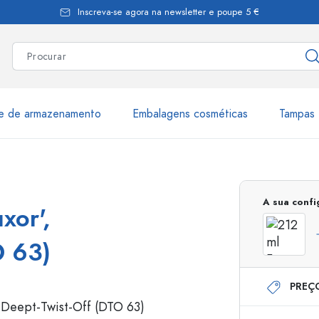
Inscreva-se agora na newsletter e poupe 5 €
te de armazenamento
Embalagens cosméticas
Tampas 
as
Mais de 2.500 produtos e 
A sua conf
xor',
Garrafas Estal
O 63)
PREÇ
Garrafas dispensadoras
Dispensadores Airles
ica
Frascos de pulverização
Frascos com roll-on