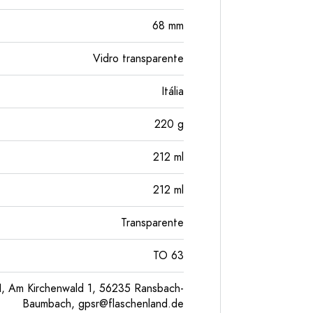
68
mm
Vidro transparente
Itália
220
g
212
ml
212
ml
Transparente
TO 63
, Am Kirchenwald 1, 56235 Ransbach-
Baumbach,
gpsr@flaschenland.de