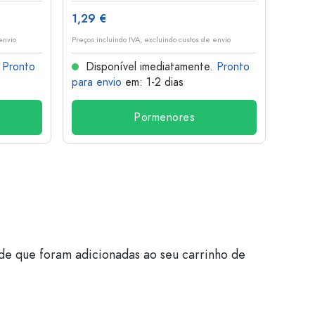
1,29 €
10,4
envio
Preços incluindo IVA, excluindo custos de envio
Preços i
.
Pronto
Disponível imediatamente.
Pronto
Dis
para envio
em: 1-2 dias
para 
Pormenores
de que foram adicionadas ao seu carrinho de