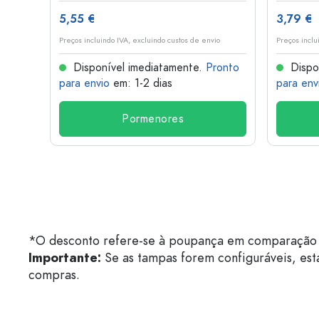
5,55 €
3,79 €
o
Preços incluindo IVA, excluindo custos de envio
Preços inclu
onto
Disponível imediatamente.
Pronto
Dispo
para envio
em: 1-2 dias
para env
Pormenores
*O desconto refere-se à poupança em comparação 
Importante:
Se as tampas forem configuráveis, est
compras.