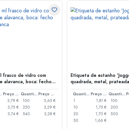
l frasco de vidro com
Etiqueta de estanho 'Jogge
e alavanca, boca: fecho
quadrada, metal, pratead
anca
idade
Preço por peça
Quantidade
Preço por peça
Quantidade
Preço por peça
Quantidade
3,79 €
100
3,65 €
1
1,81 €
100
3,75 €
250
3,29 €
10
1,75 €
200
3,74 €
540
3,28 €
20
1,70 €
500
50
1,66 €