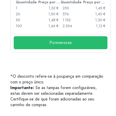
 por peça
Quantidade
Preço por peça
Quantidade
Preço por peça
 €
1
1,52 €
250
1,45 €
 €
20
1,50 €
576
1,40 €
 €
50
1,48 €
1.152
1,30 €
 €
100
1,46 €
2.304
1,12 €
Pormenores
*O desconto refere-se à poupança em comparação
com o preço único.
Importante:
Se as tampas forem configuráveis,
estas devem ser selecionadas separadamente.
Certifique-se de que foram adicionadas ao seu
carrinho de compras.