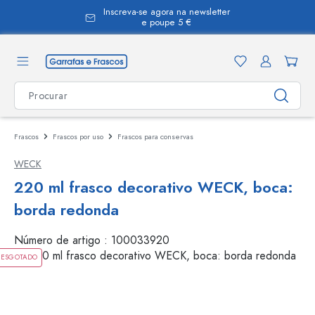
Inscreva-se agora na newsletter
eúdo principal
e poupe 5 €
Frascos
Frascos por uso
Frascos para conservas
WECK
220 ml frasco decorativo WECK, boca:
borda redonda
Número de artigo :
100033920
ESGOTADO