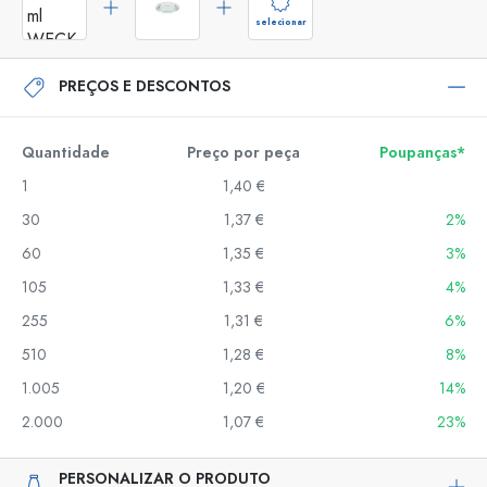
selecionar
PREÇOS E DESCONTOS
Quantidade
Preço por peça
Poupanças*
1
1,40 €
30
1,37 €
2%
60
1,35 €
3%
105
1,33 €
4%
255
1,31 €
6%
510
1,28 €
8%
1.005
1,20 €
14%
2.000
1,07 €
23%
PERSONALIZAR O PRODUTO