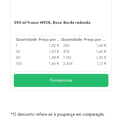
290 ml Frasco WECK, Boca: Borda redonda
 por peça
Quantidade
Preço por peça
Quantidade
Preço por peça
 €
1
1,52 €
250
1,45 €
 €
20
1,50 €
576
1,40 €
 €
50
1,48 €
1.152
1,30 €
 €
100
1,46 €
2.304
1,12 €
Pormenores
*O desconto refere-se à poupança em comparação