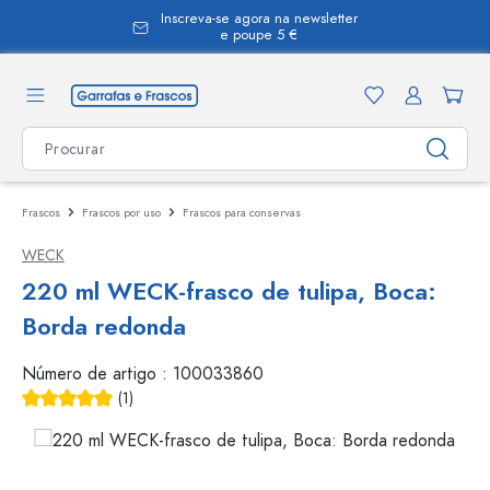
Inscreva-se agora na newsletter
eúdo principal
e poupe 5 €
Frascos
Frascos por uso
Frascos para conservas
WECK
220 ml WECK-frasco de tulipa, Boca:
Borda redonda
Número de artigo :
100033860
(1)
Classificação média de 5 de 5 estrelas