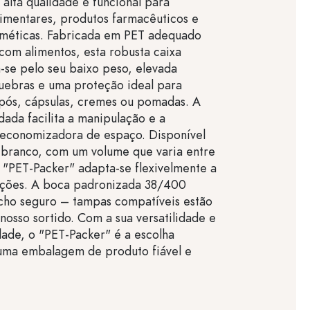
lta qualidade e funcional para
imentares, produtos farmacêuticos e
sméticas. Fabricada em PET adequado
com alimentos, esta robusta caixa
-se pelo seu baixo peso, elevada
quebras e uma proteção ideal para
pós, cápsulas, cremes ou pomadas. A
ada facilita a manipulação e a
conomizadora de espaço. Disponível
 branco, com um volume que varia entre
 "PET-Packer" adapta-se flexivelmente a
cações. A boca padronizada 38/400
cho seguro – tampas compatíveis estão
 nosso sortido. Com a sua versatilidade e
idade, o "PET-Packer" é a escolha
 uma embalagem de produto fiável e