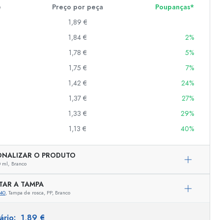
e
Preço por peça
Poupanças*
1,89 €
er
1,84 €
2%
as
1,78 €
5%
o
1,75 €
7%
1,42 €
24%
s
1,37 €
27%
1,33 €
29%
1,13 €
40%
ONALIZAR O PRODUTO
 ml,
Branco
TAR A TAMPA
40
, Tampa de rosca, PP, Branco
Representação exemplar
tário:
1,89 €