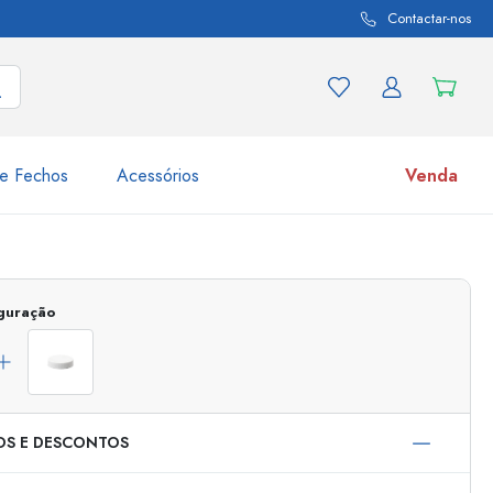
Contactar-nos
e Fechos
Acessórios
Venda
variações de produtos
Frascos
Descubra agora
iguração
Compre agora
OS E DESCONTOS
s