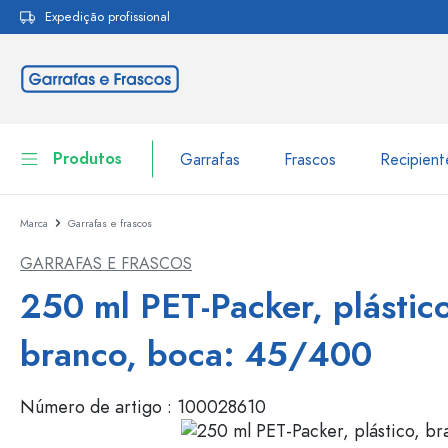
Expedição profissional
pesquisa
Saltar para a navegação principal
Produtos
Garrafas
Frascos
Recipien
Marca
Garrafas e frascos
Garrafas
Ir para categoria Garraf
GARRAFAS E FRASCOS
Frascos
Garrafas por marca
250 ml PET-Packer, plástico
Garrafas WECK
Recipiente de armazenamento
branco, boca: 45/400
Louça de mesa
Garrafas por função
Número de artigo :
100028610
Frascos conta-gotas
Embalagens cosméticas
Garrafas com tampa mecân