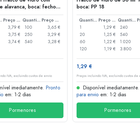
l frasco de vidro com
Frasco de vidro de 50 ml '
e alavanca, boca: fecho
boca: PP 18
anca
idade
Preço por peça
Quantidade
Preço por peça
Quantidade
Preço por peça
Quantidade
3,79 €
100
3,65 €
1
1,29 €
240
3,75 €
250
3,29 €
20
1,25 €
540
3,74 €
540
3,28 €
60
1,22 €
1.020
120
1,19 €
3.800
1,29 €
indo IVA, excluindo custos de envio
Preços incluindo IVA, excluindo custos de 
nível imediatamente.
Pronto
Disponível imediatamente
io
em: 1-2 dias
para envio
em: 1-2 dias
Pormenores
Pormenores