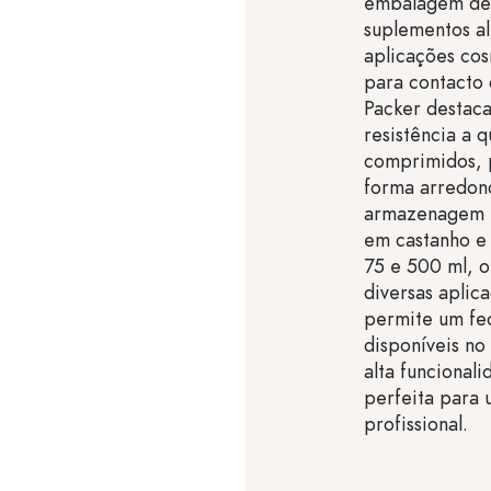
embalagem de a
suplementos al
aplicações co
para contacto 
Packer destaca
resistência a 
comprimidos, 
forma arredond
armazenagem e
em castanho e
75 e 500 ml, o
diversas apli
permite um fe
disponíveis no
alta funcional
perfeita para
profissional.