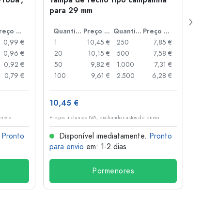
Proba',
Tampa de fecho tipo campainha
Garra
para 29 mm
Juice
boca
Preço por peça
Quantidade
Preço por peça
Quantidade
Preço por peça
0,99 €
1
10,45 €
250
7,85 €
1
0,96 €
20
10,15 €
500
7,58 €
24
0,92 €
50
9,82 €
1.000
7,31 €
72
0,79 €
100
9,61 €
2.500
6,28 €
120
10,45 €
1,36 
envio
Preços incluindo IVA, excluindo custos de envio
Preços i
.
Pronto
Disponível imediatamente.
Pronto
Dis
para envio
em: 1-2 dias
para 
Pormenores