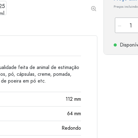
Garrafas de alumínio
Preços incluindo
Disponív
alidade feita de animal de estimação
dos, pó, cápsulas, creme, pomada,
e de poeira em pó etc.
112
mm
64
mm
Redondo