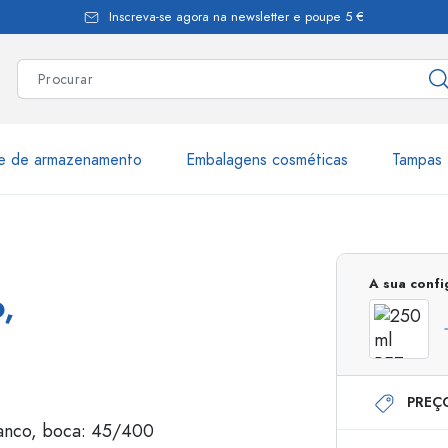
Inscreva-se agora na newsletter e poupe 5 €
te de armazenamento
Embalagens cosméticas
Tampas 
as
Mais de 2.500 produtos e 
A sua conf
,
Garrafas Estal
PREÇ
Garrafas dispensadoras
Dispensadores Airles
ica
Frascos de pulverização
Frascos com roll-on