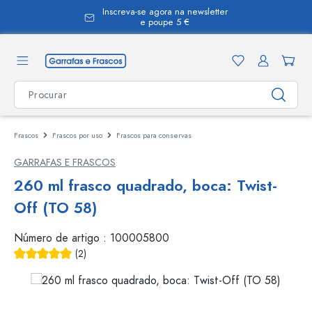
Inscreva-se agora na newsletter
eúdo principal
e poupe 5 €
Frascos
Frascos por uso
Frascos para conservas
GARRAFAS E FRASCOS
260 ml frasco quadrado, boca: Twist-
Off (TO 58)
Número de artigo :
100005800
(2)
Classificação média de 5 de 5 estrelas