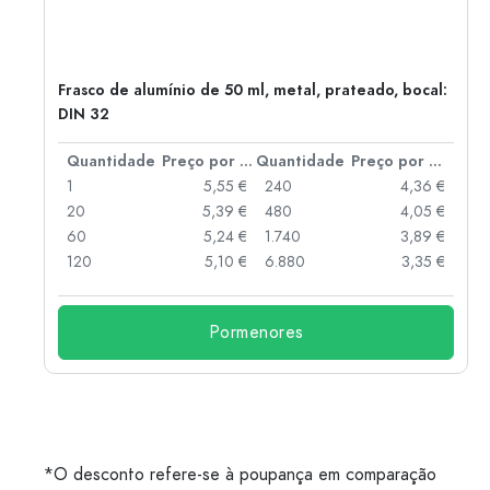
Frasco de alumínio de 50 ml, metal, prateado, bocal:
DIN 32
 por peça
Quantidade
Preço por peça
Quantidade
Preço por peça
 €
1
5,55 €
240
4,36 €
 €
20
5,39 €
480
4,05 €
 €
60
5,24 €
1.740
3,89 €
 €
120
5,10 €
6.880
3,35 €
Pormenores
*O desconto refere-se à poupança em comparação