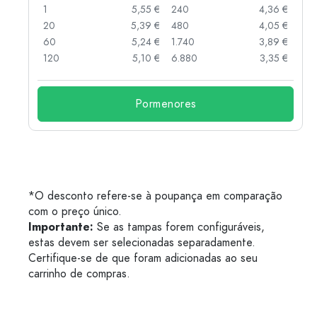
 €
1
5,55 €
240
4,36 €
 €
20
5,39 €
480
4,05 €
 €
60
5,24 €
1.740
3,89 €
 €
120
5,10 €
6.880
3,35 €
Pormenores
*O desconto refere-se à poupança em comparação
com o preço único.
Importante:
Se as tampas forem configuráveis,
estas devem ser selecionadas separadamente.
Certifique-se de que foram adicionadas ao seu
carrinho de compras.