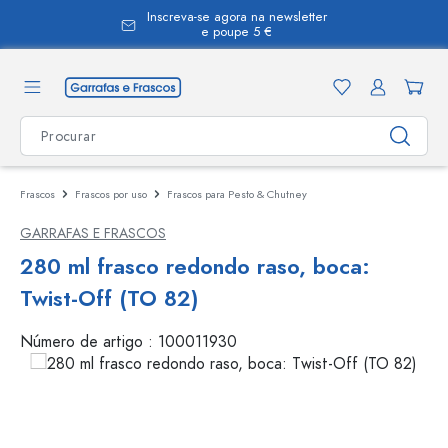
Inscreva-se agora na newsletter
eúdo principal
e poupe 5 €
Frascos
Frascos por uso
Frascos para Pesto & Chutney
GARRAFAS E FRASCOS
280 ml frasco redondo raso, boca:
Twist-Off (TO 82)
Número de artigo :
100011930