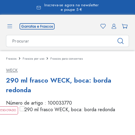
Inscreva-se agora na newsletter
eúdo principal
e poupe 5 €
Frascos
Frascos por uso
Frascos para conservas
WECK
290 ml frasco WECK, boca: borda
redonda
Número de artigo :
100033770
ESGOTADO