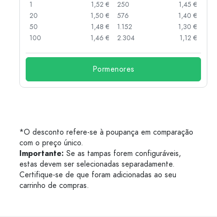
 €
1
1,52 €
250
1,45 €
 €
20
1,50 €
576
1,40 €
 €
50
1,48 €
1.152
1,30 €
 €
100
1,46 €
2.304
1,12 €
Pormenores
*O desconto refere-se à poupança em comparação
com o preço único.
Importante:
Se as tampas forem configuráveis,
estas devem ser selecionadas separadamente.
Certifique-se de que foram adicionadas ao seu
carrinho de compras.