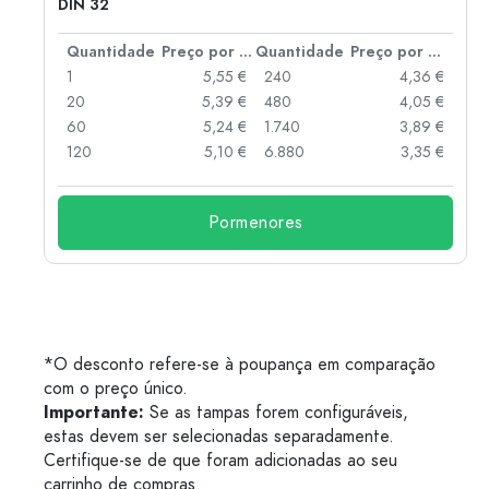
DIN 32
 por peça
Quantidade
Preço por peça
Quantidade
Preço por peça
 €
1
5,55 €
240
4,36 €
 €
20
5,39 €
480
4,05 €
 €
60
5,24 €
1.740
3,89 €
 €
120
5,10 €
6.880
3,35 €
Pormenores
*O desconto refere-se à poupança em comparação
com o preço único.
Importante:
Se as tampas forem configuráveis,
estas devem ser selecionadas separadamente.
Certifique-se de que foram adicionadas ao seu
carrinho de compras.