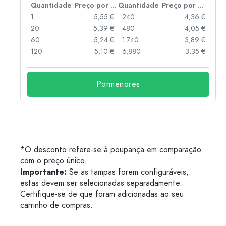
 por peça
Quantidade
Preço por peça
Quantidade
Preço por peça
 €
1
5,55 €
240
4,36 €
 €
20
5,39 €
480
4,05 €
 €
60
5,24 €
1.740
3,89 €
 €
120
5,10 €
6.880
3,35 €
Pormenores
*O desconto refere-se à poupança em comparação
com o preço único.
Importante:
Se as tampas forem configuráveis,
estas devem ser selecionadas separadamente.
Certifique-se de que foram adicionadas ao seu
carrinho de compras.