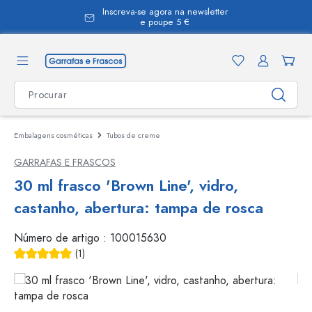
Inscreva-se agora na newsletter
eúdo principal
e poupe 5 €
Embalagens cosméticas
Tubos de creme
GARRAFAS E FRASCOS
30 ml frasco 'Brown Line', vidro,
castanho, abertura: tampa de rosca
Número de artigo :
100015630
(1)
Classificação média de 5 de 5 estrelas