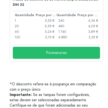
DIN 32
 por peça
Quantidade
Preço por peça
Quantidade
Preço por peça
 €
1
5,55 €
240
4,36 €
 €
20
5,39 €
480
4,05 €
 €
60
5,24 €
1.740
3,89 €
 €
120
5,10 €
6.880
3,35 €
Pormenores
*O desconto refere-se à poupança em comparação
com o preço único.
Importante:
Se as tampas forem configuráveis,
estas devem ser selecionadas separadamente.
Certifique-se de que foram adicionadas ao seu