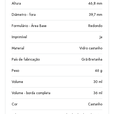
Altura
46,8
mm
Diâmetro - fora
39,7
mm
Formulário - Área Base
Redondo
Imprimível
Ja
Material
Vidro castanho
País de fabricação
Grã-Bretanha
Peso
46
g
Volume
30
ml
Volume - borda completa
36
ml
Cor
Castanho