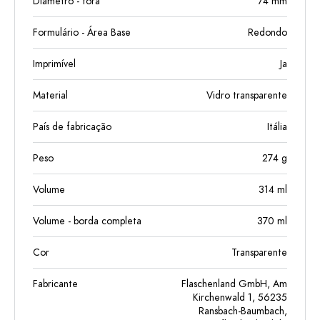
Diâmetro - fora
74
mm
Formulário - Área Base
Redondo
Imprimível
Ja
Material
Vidro transparente
País de fabricação
Itália
Peso
274
g
Volume
314
ml
Volume - borda completa
370
ml
Cor
Transparente
Fabricante
Flaschenland GmbH, Am
Kirchenwald 1, 56235
Ransbach-Baumbach,