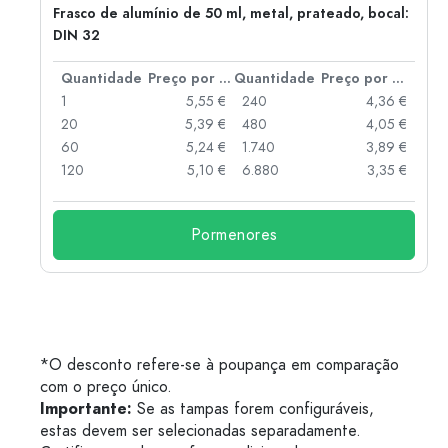
Frasco de alumínio de 50 ml, metal, prateado, bocal:
DIN 32
 por peça
Quantidade
Preço por peça
Quantidade
Preço por peça
 €
1
5,55 €
240
4,36 €
 €
20
5,39 €
480
4,05 €
 €
60
5,24 €
1.740
3,89 €
 €
120
5,10 €
6.880
3,35 €
Pormenores
*O desconto refere-se à poupança em comparação
com o preço único.
Importante:
Se as tampas forem configuráveis,
estas devem ser selecionadas separadamente.