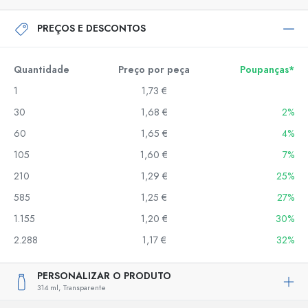
PREÇOS E DESCONTOS
Quantidade
Preço por peça
Poupanças*
1
1,73 €
30
1,68 €
2%
60
1,65 €
4%
105
1,60 €
7%
210
1,29 €
25%
585
1,25 €
27%
1.155
1,20 €
30%
2.288
1,17 €
32%
PERSONALIZAR O PRODUTO
314 ml,
Transparente