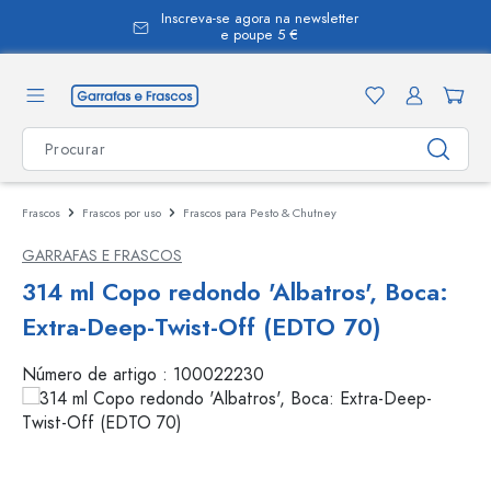
Inscreva-se agora na newsletter
eúdo principal
e poupe 5 €
Frascos
Frascos por uso
Frascos para Pesto & Chutney
GARRAFAS E FRASCOS
314 ml Copo redondo 'Albatros', Boca:
Extra-Deep-Twist-Off (EDTO 70)
Número de artigo :
100022230