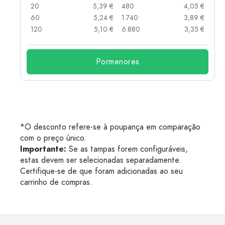
 €
20
5,39 €
480
4,05 €
 €
60
5,24 €
1.740
3,89 €
 €
120
5,10 €
6.880
3,35 €
Pormenores
*O desconto refere-se à poupança em comparação
com o preço único.
Importante:
Se as tampas forem configuráveis,
estas devem ser selecionadas separadamente.
Certifique-se de que foram adicionadas ao seu
carrinho de compras.