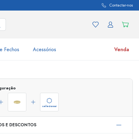
Contactar-nos
e Fechos
Acessórios
Venda
variações de produtos
Frascos
Descubra agora
iguração
Compre agora
selecionar
OS E DESCONTOS
s