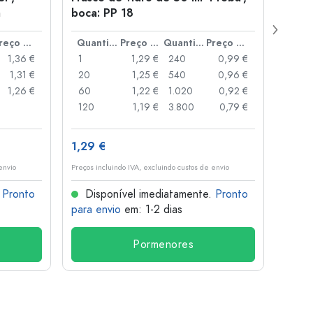
a
boca: PP 18
para
Preço por peça
Quantidade
Preço por peça
Quantidade
Preço por peça
1,36 €
1
1,29 €
240
0,99 €
1
1,31 €
20
1,25 €
540
0,96 €
20
1,26 €
60
1,22 €
1.020
0,92 €
50
120
1,19 €
3.800
0,79 €
100
1,29 €
10,4
envio
Preços incluindo IVA, excluindo custos de envio
Preços i
.
Pronto
Disponível imediatamente.
Pronto
Dis
para envio
em: 1-2 dias
para 
Pormenores