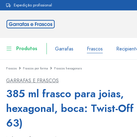
Expedição profissional
pesquisa
Saltar para a navegação principal
Produtos
Garrafas
Frascos
Recipien
Frascos
Frascos por forma
Frascos hexagonais
Garrafas
Ir para categoria Garraf
GARRAFAS E FRASCOS
Frascos
Garrafas por marca
385 ml frasco para joias,
Garrafas WECK
Recipiente de armazenamento
hexagonal, boca: Twist-Off
Louça de mesa
Garrafas por função
63)
Frascos conta-gotas
Embalagens cosméticas
Garrafas com tampa mecân