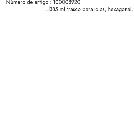
Número de artigo :
100008920
Envases de plástico
Garrafas por uso
Tampas e Fechos
Garrafas para azeite e vina
Garrafas de vinho
Acessórios
Garrafas de cerveja
Garrafas de água
Marca
Frascos de medicamentos
Garrafas de leite
Venda
Novidades
Garrafas por forma
Garrafas farmacêuticas vin
Garrafas com pega
Garrafas de gargalo compr
Garrafas com bordas múltip
Garrafas por material
Garrafas de vidro