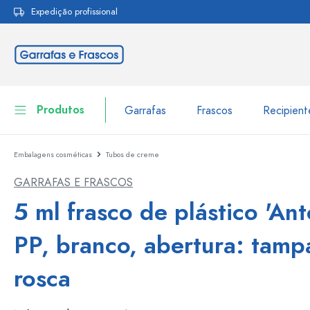
Expedição profissional
pesquisa
Saltar para a navegação principal
Produtos
Garrafas
Frascos
Recipien
Embalagens cosméticas
Tubos de creme
Garrafas
Ir para categoria Garraf
GARRAFAS E FRASCOS
Frascos
Garrafas por marca
5 ml frasco de plástico 'Ant
Garrafas WECK
Recipiente de armazenamento
PP, branco, abertura: tamp
Louça de mesa
Garrafas por função
rosca
Frascos conta-gotas
Embalagens cosméticas
Garrafas com tampa mecân