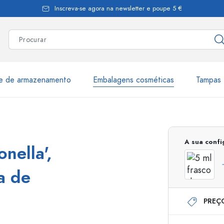
Inscreva-se agora na newsletter e poupe 5 €
te de armazenamento
Embalagens cosméticas
Tampas 
as
Mais de 2.500 produtos e 
A sua conf
onella',
Garrafas Estal
a de
PREÇ
Garrafas dispensadoras
Dispensadores Airles
ica
Frascos de pulverização
Frascos com roll-on