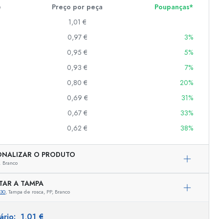
e
Preço por peça
Poupanças*
1,01 €
er
0,97 €
3%
as
0,95 €
5%
o
0,93 €
7%
0,80 €
20%
s
0,69 €
31%
0,67 €
33%
0,62 €
38%
ONALIZAR O PRODUTO
,
Branco
TAR A TAMPA
30
, Tampa de rosca, PP, Branco
tário:
1,01 €
Representação exemplar