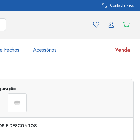
Contactar-nos
e Fechos
Acessórios
Venda
variações de produtos
Frascos
Descubra agora
iguração
Compre agora
OS E DESCONTOS
s