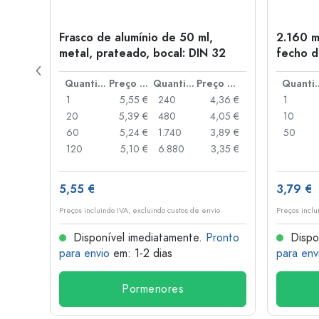
Frasco de alumínio de 50 ml,
2.160 m
a: PP
metal, prateado, bocal: DIN 32
fecho d
de alav
Preço por peça
Quantidade
Preço por peça
Quantidade
Preço por peça
Quant
,93 €
1
5,55 €
240
4,36 €
1
,88 €
20
5,39 €
480
4,05 €
10
,85 €
60
5,24 €
1.740
3,89 €
50
,74 €
120
5,10 €
6.880
3,35 €
5,55 €
3,79 €
o
Preços incluindo IVA, excluindo custos de envio
Preços inclu
onto
Disponível imediatamente.
Pronto
Dispo
para envio
em: 1-2 dias
para env
Pormenores