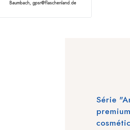
Baumbach,
gpsr@flaschenland.de
Série "A
premium
cosméti