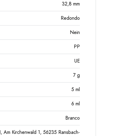
32,8
mm
Redondo
Nein
PP
UE
7
g
5
ml
6
ml
Branco
, Am Kirchenwald 1, 56235 Ransbach-