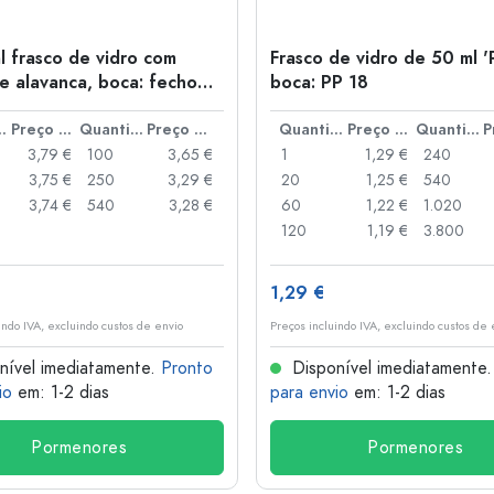
l frasco de vidro com
Frasco de vidro de 50 ml '
e alavanca, boca: fecho
boca: PP 18
anca
idade
Preço por peça
Quantidade
Preço por peça
Quantidade
Preço por peça
Quantidade
3,79 €
100
3,65 €
1
1,29 €
240
3,75 €
250
3,29 €
20
1,25 €
540
3,74 €
540
3,28 €
60
1,22 €
1.020
120
1,19 €
3.800
1,29 €
indo IVA, excluindo custos de envio
Preços incluindo IVA, excluindo custos de 
nível imediatamente.
Pronto
Disponível imediatamente
io
em: 1-2 dias
para envio
em: 1-2 dias
Pormenores
Pormenores