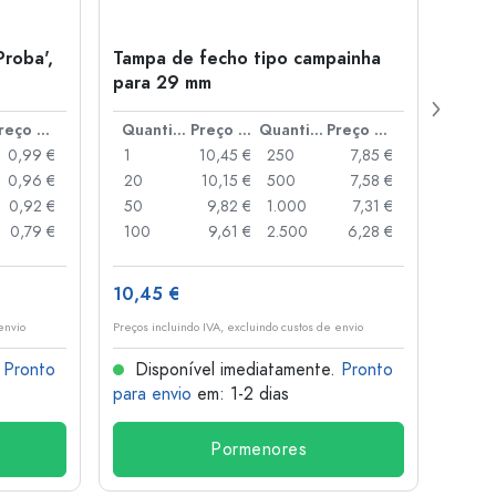
Proba',
Tampa de fecho tipo campainha
Garra
para 29 mm
Juice
boca
Preço por peça
Quantidade
Preço por peça
Quantidade
Preço por peça
0,99 €
1
10,45 €
250
7,85 €
1
0,96 €
20
10,15 €
500
7,58 €
24
0,92 €
50
9,82 €
1.000
7,31 €
72
0,79 €
100
9,61 €
2.500
6,28 €
120
10,45 €
1,36 
envio
Preços incluindo IVA, excluindo custos de envio
Preços i
.
Pronto
Disponível imediatamente.
Pronto
Dis
para envio
em: 1-2 dias
para 
Pormenores