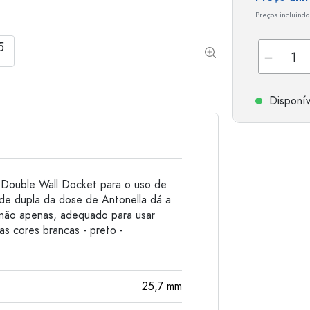
Garrafas de alumínio
Preços incluindo
Disponív
 Double Wall Docket para o uso de
e dupla da dose de Antonella dá a
 não apenas, adequado para usar
s cores brancas - preto -
25,7
mm