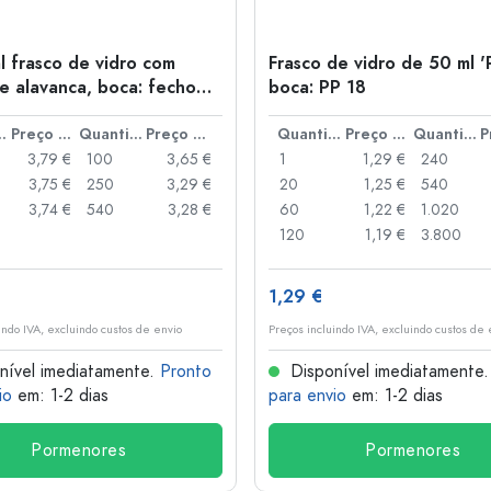
l frasco de vidro com
Frasco de vidro de 50 ml '
e alavanca, boca: fecho
boca: PP 18
anca
idade
Preço por peça
Quantidade
Preço por peça
Quantidade
Preço por peça
Quantidade
3,79 €
100
3,65 €
1
1,29 €
240
3,75 €
250
3,29 €
20
1,25 €
540
3,74 €
540
3,28 €
60
1,22 €
1.020
120
1,19 €
3.800
1,29 €
indo IVA, excluindo custos de envio
Preços incluindo IVA, excluindo custos de 
nível imediatamente.
Pronto
Disponível imediatamente
io
em: 1-2 dias
para envio
em: 1-2 dias
Pormenores
Pormenores