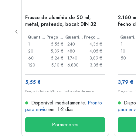
Frasco de alumínio de 50 ml,
2.160 m
a: PP
metal, prateado, bocal: DIN 32
fecho d
de alav
Preço por peça
Quantidade
Preço por peça
Quantidade
Preço por peça
Quant
,93 €
1
5,55 €
240
4,36 €
1
,88 €
20
5,39 €
480
4,05 €
10
,85 €
60
5,24 €
1.740
3,89 €
50
,74 €
120
5,10 €
6.880
3,35 €
5,55 €
3,79 €
o
Preços incluindo IVA, excluindo custos de envio
Preços inclu
onto
Disponível imediatamente.
Pronto
Dispo
para envio
em: 1-2 dias
para env
Pormenores