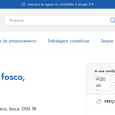
Inscreva-se agora na newsletter e poupe 5 €
te de armazenamento
Embalagens cosméticas
Tampas 
as
Mais de 2.500 produtos e 
A sua conf
 fosco,
Garrafas Estal
PREÇ
Garrafas dispensadoras
Dispensadores Airles
ica
Frascos de pulverização
Frascos com roll-on