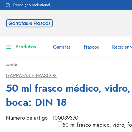
Expedição profissional
pesquisa
Saltar para a navegação principal
Produtos
Garrafas
Frascos
Recipien
Garrafas
Garrafas
Ir para categoria Garraf
GARRAFAS E FRASCOS
Frascos
50 ml frasco médico, vidro,
Garrafas por marca
Garrafas WECK
Recipiente de armazenamento
boca: DIN 18
Louça de mesa
Garrafas por função
Número de artigo :
100039370
Frascos conta-gotas
Embalagens cosméticas
Garrafas com tampa mecân