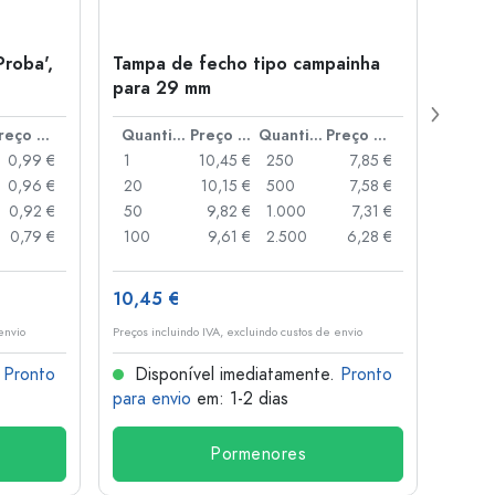
Proba',
Tampa de fecho tipo campainha
Garra
para 29 mm
Juice
boca
Preço por peça
Quantidade
Preço por peça
Quantidade
Preço por peça
0,99 €
1
10,45 €
250
7,85 €
1
0,96 €
20
10,15 €
500
7,58 €
24
0,92 €
50
9,82 €
1.000
7,31 €
72
0,79 €
100
9,61 €
2.500
6,28 €
120
10,45 €
1,36 
envio
Preços incluindo IVA, excluindo custos de envio
Preços i
.
Pronto
Disponível imediatamente.
Pronto
Dis
para envio
em: 1-2 dias
para 
Pormenores