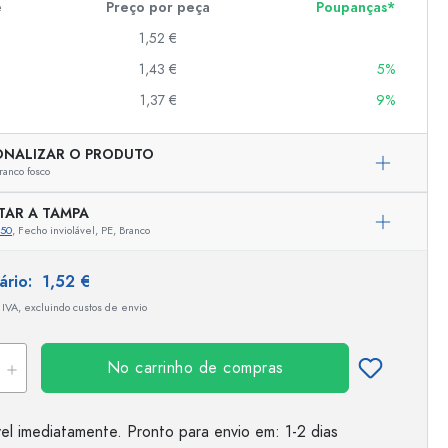
e
Preço por peça
Poupanças*
1,52 €
1,43 €
5%
er
as
1,37 €
9%
o
ONALIZAR O PRODUTO
ranco fosco
s
TAR A TAMPA
650
, Fecho inviolável, PE, Branco
tário:
1,52 €
 IVA, excluindo custos de envio
No carrinho de compras
Representação exemplar
el imediatamente.
Pronto para envio
em: 1-2 dias