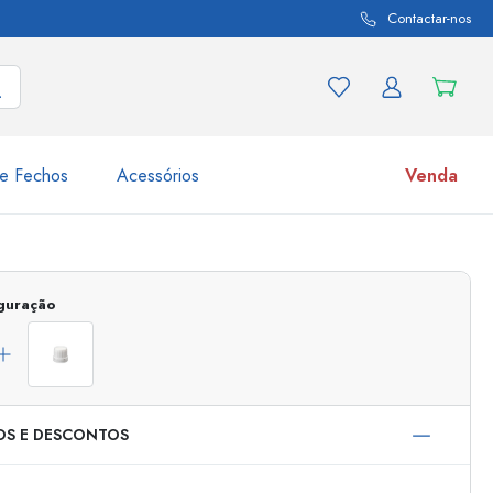
Contactar-nos
e Fechos
Acessórios
Venda
variações de produtos
Frascos
iguração
Descubra agora
Compre agora
OS E DESCONTOS
s