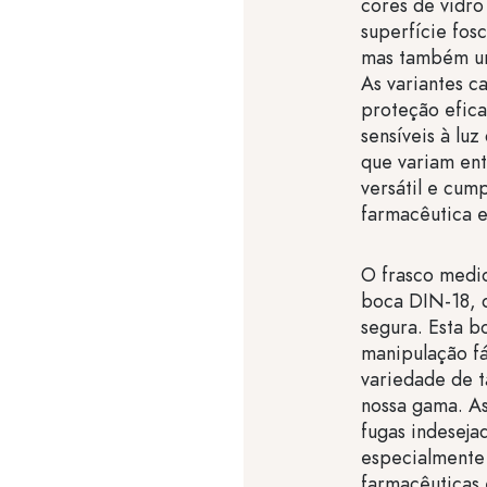
cores de vidro
superfície fos
mas também um
As variantes c
proteção efica
sensíveis à lu
que variam ent
versátil e cump
farmacêutica e
O frasco medi
boca DIN-18, 
segura. Esta b
manipulação f
variedade de t
nossa gama. A
fugas indeseja
especialmente
farmacêuticas 