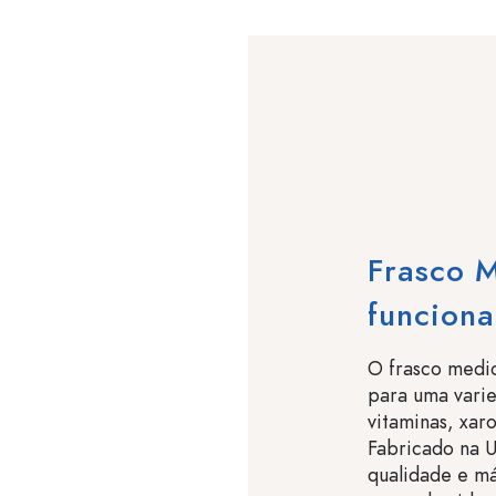
Frasco M
funcional
O frasco medic
para uma varie
vitaminas, xar
Fabricado na U
qualidade e má