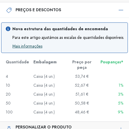
PREÇOS E DESCONTOS
Nova estrutura das quantidades de encomenda
Para este artigo ajustámos as escalas de quantidades disponíveis.
Mais informações
Quantidade
Embalagem
Preço por
Poupanças*
peça
4
Caixa (4 un.)
53,74 €
10
Caixa (4 un.)
52,67 €
1%
20
Caixa (4 un.)
51,61 €
3%
50
Caixa (4 un.)
50,58 €
5%
100
Caixa (4 un.)
48,46 €
9%
PERSONALIZAR O PRODUTO