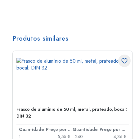
Produtos similares
Frasco de alumínio de 50 ml, metal, prateado, bocal:
DIN 32
 por peça
Quantidade
Preço por peça
Quantidade
Preço por peça
 €
1
5,55 €
240
4,36 €