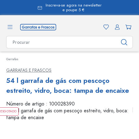
Inscreva-se agora na newsletter
eúdo principal
e poupe 5 €
Garrafas
GARRAFAS E FRASCOS
54 l garrafa de gás com pescoço
estreito, vidro, boca: tampa de encaixe
Número de artigo :
100028390
ESGOTADO