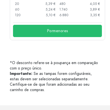
 €
20
5,39 €
480
4,05 €
 €
60
5,24 €
1.740
3,89 €
 €
120
5,10 €
6.880
3,35 €
Pormenores
*O desconto refere-se à poupança em comparação
com o preço único.
Importante:
Se as tampas forem configuráveis,
estas devem ser selecionadas separadamente.
Certifique-se de que foram adicionadas ao seu
carrinho de compras.