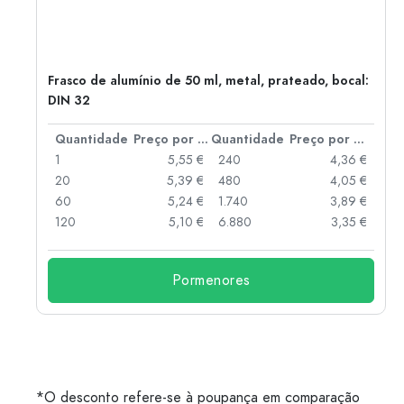
Frasco de alumínio de 50 ml, metal, prateado, bocal:
DIN 32
 por peça
Quantidade
Preço por peça
Quantidade
Preço por peça
 €
1
5,55 €
240
4,36 €
 €
20
5,39 €
480
4,05 €
 €
60
5,24 €
1.740
3,89 €
 €
120
5,10 €
6.880
3,35 €
Pormenores
*O desconto refere-se à poupança em comparação