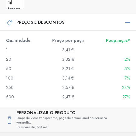
PREÇOS E DESCONTOS
Quantidade
Preço por peça
Poupanças*
1
3,41 €
20
3,32 €
2%
50
3,21 €
5%
100
3,14 €
7%
250
2,57 €
24%
500
2,47 €
27%
PERSONALIZAR O PRODUTO
Tampa de vidro transparente, pega de arame, anel de borracha
vermelho,
Transparente,
634 ml