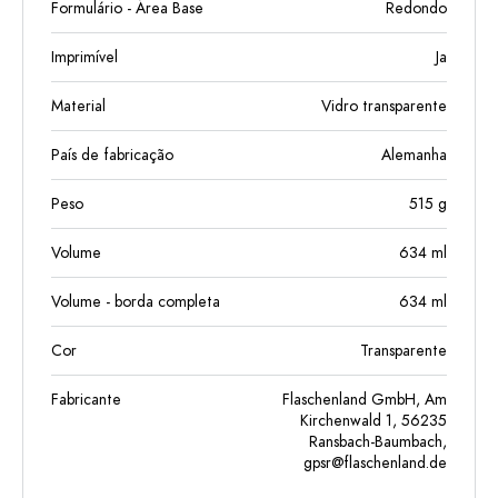
Formulário - Área Base
Redondo
Imprimível
Ja
Material
Vidro transparente
País de fabricação
Alemanha
Peso
515
g
Volume
634
ml
Volume - borda completa
634
ml
Cor
Transparente
Fabricante
Flaschenland GmbH, Am
Kirchenwald 1, 56235
Ransbach-Baumbach,
gpsr@flaschenland.de