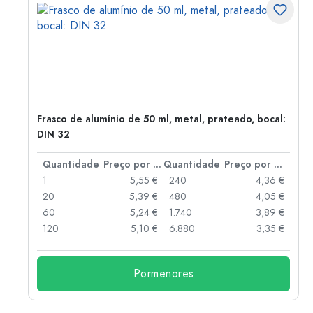
Frasco de alumínio de 50 ml, metal, prateado, bocal:
DIN 32
 por peça
Quantidade
Preço por peça
Quantidade
Preço por peça
 €
1
5,55 €
240
4,36 €
 €
20
5,39 €
480
4,05 €
 €
60
5,24 €
1.740
3,89 €
 €
120
5,10 €
6.880
3,35 €
Pormenores