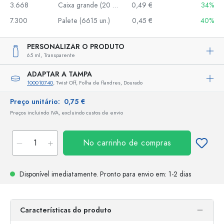
3.668
Caixa grande (20 un.)
0,49 €
34%
7.300
Palete (6615 un.)
0,45 €
40%
PERSONALIZAR O PRODUTO
65 ml,
Transparente
ADAPTAR A TAMPA
100010740
, Twist Off, Folha de flandres, Dourado
Preço unitário:
0,75 €
Preços incluindo IVA, excluindo custos de envio
No carrinho de compras
Disponível imediatamente.
Pronto para envio
em: 1-2 dias
Características do produto