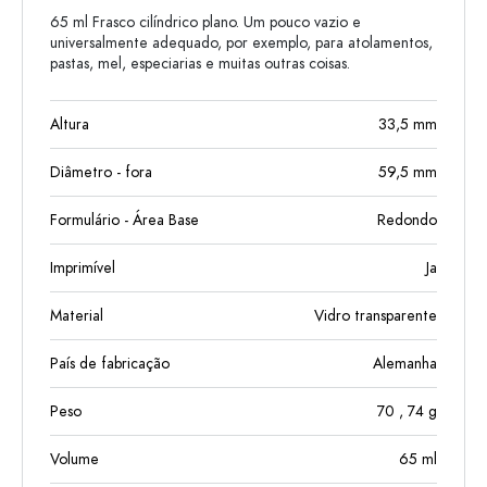
65 ml Frasco cilíndrico plano. Um pouco vazio e
universalmente adequado, por exemplo, para atolamentos,
pastas, mel, especiarias e muitas outras coisas.
Altura
33,5
mm
Diâmetro - fora
59,5
mm
Formulário - Área Base
Redondo
Imprimível
Ja
Material
Vidro transparente
País de fabricação
Alemanha
Peso
70
, 74
g
Volume
65
ml