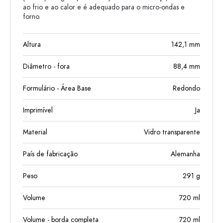
ao frio e ao calor e é adequado para o micro-ondas e
forno.
Altura
142,1
mm
Diâmetro - fora
88,4
mm
Formulário - Área Base
Redondo
Imprimível
Ja
Material
Vidro transparente
País de fabricação
Alemanha
Peso
291
g
Volume
720
ml
Volume - borda completa
720
ml