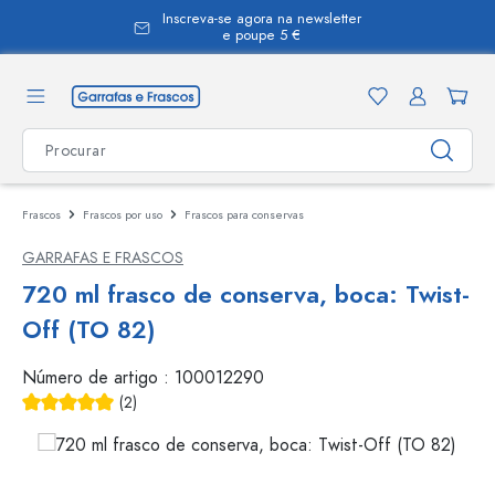
Inscreva-se agora na newsletter
eúdo principal
e poupe 5 €
Frascos
Frascos por uso
Frascos para conservas
GARRAFAS E FRASCOS
720 ml frasco de conserva, boca: Twist-
Off (TO 82)
Número de artigo :
100012290
(2)
Classificação média de 5 de 5 estrelas