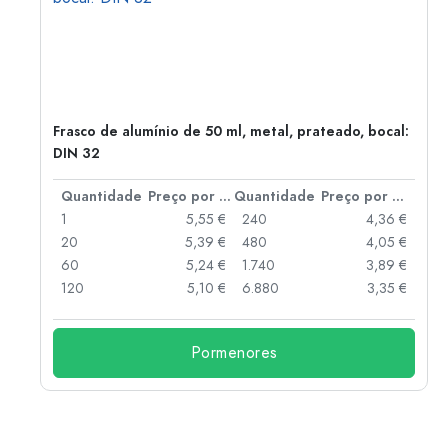
Frasco de alumínio de 50 ml, metal, prateado, bocal:
DIN 32
 por peça
Quantidade
Preço por peça
Quantidade
Preço por peça
 €
1
5,55 €
240
4,36 €
 €
20
5,39 €
480
4,05 €
 €
60
5,24 €
1.740
3,89 €
120
5,10 €
6.880
3,35 €
Pormenores