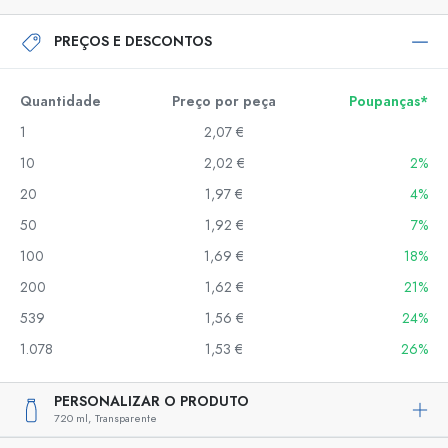
PREÇOS E DESCONTOS
Quantidade
Preço por peça
Poupanças*
1
2,07 €
10
2,02 €
2%
20
1,97 €
4%
50
1,92 €
7%
100
1,69 €
18%
200
1,62 €
21%
539
1,56 €
24%
1.078
1,53 €
26%
PERSONALIZAR O PRODUTO
720 ml,
Transparente