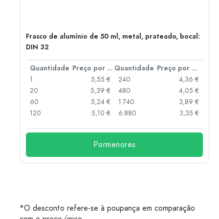
Frasco de alumínio de 50 ml, metal, prateado, bocal:
DIN 32
 por peça
Quantidade
Preço por peça
Quantidade
Preço por peça
 €
1
5,55 €
240
4,36 €
 €
20
5,39 €
480
4,05 €
 €
60
5,24 €
1.740
3,89 €
 €
120
5,10 €
6.880
3,35 €
Pormenores
*O desconto refere-se à poupança em comparação