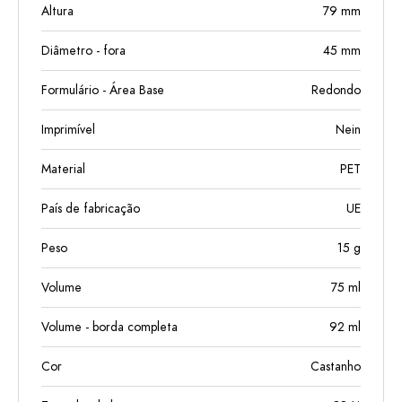
Altura
79
mm
Diâmetro - fora
45
mm
Formulário - Área Base
Redondo
Imprimível
Nein
Material
PET
País de fabricação
UE
Peso
15
g
Volume
75
ml
Volume - borda completa
92
ml
Cor
Castanho