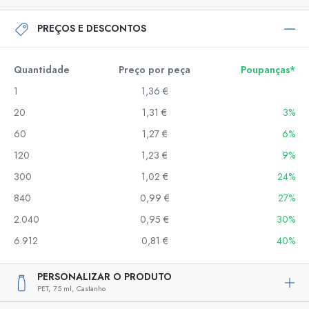
PREÇOS E DESCONTOS
Quantidade
Preço por peça
Poupanças*
1
1,36 €
20
1,31 €
3%
60
1,27 €
6%
120
1,23 €
9%
300
1,02 €
24%
840
0,99 €
27%
2.040
0,95 €
30%
6.912
0,81 €
40%
PERSONALIZAR O PRODUTO
PET,
75 ml,
Castanho