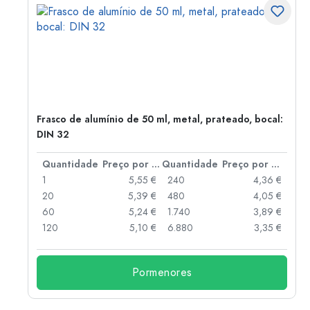
Frasco de alumínio de 50 ml, metal, prateado, bocal:
DIN 32
 por peça
Quantidade
Preço por peça
Quantidade
Preço por peça
 €
1
5,55 €
240
4,36 €
 €
20
5,39 €
480
4,05 €
 €
60
5,24 €
1.740
3,89 €
 €
120
5,10 €
6.880
3,35 €
Pormenores