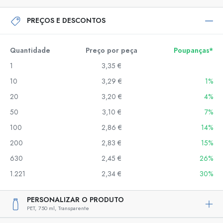
PREÇOS E DESCONTOS
Quantidade
Preço por peça
Poupanças*
1
3,35 €
10
3,29 €
1%
20
3,20 €
4%
50
3,10 €
7%
100
2,86 €
14%
200
2,83 €
15%
630
2,45 €
26%
1.221
2,34 €
30%
PERSONALIZAR O PRODUTO
PET,
750 ml,
Transparente