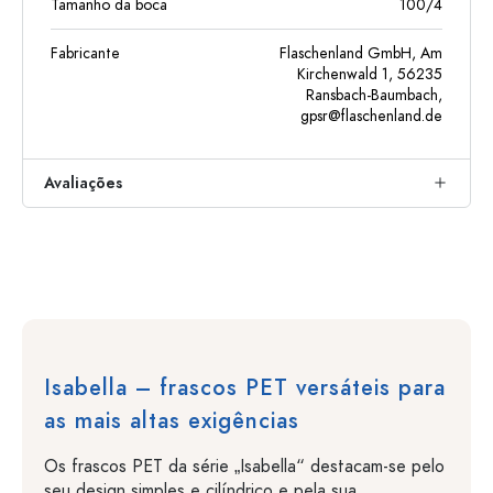
Tamanho da boca
100/4
Fabricante
Flaschenland GmbH, Am
Kirchenwald 1, 56235
Ransbach-Baumbach,
gpsr@flaschenland.de
Avaliações
Isabella – frascos PET versáteis para
as mais altas exigências
Os frascos PET da série „Isabella“ destacam-se pelo
seu design simples e cilíndrico e pela sua