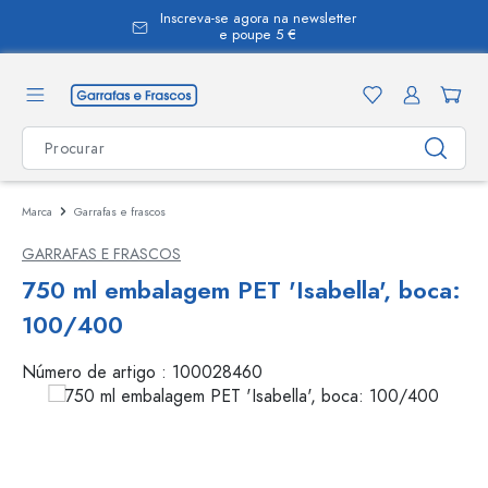
Inscreva-se agora na newsletter
eúdo principal
e poupe 5 €
Marca
Garrafas e frascos
GARRAFAS E FRASCOS
750 ml embalagem PET 'Isabella', boca:
100/400
Número de artigo :
100028460