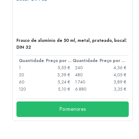
Frasco de alumínio de 50 ml, metal, prateado, bocal:
DIN 32
 por peça
Quantidade
Preço por peça
Quantidade
Preço por peça
 €
1
5,55 €
240
4,36 €
 €
20
5,39 €
480
4,05 €
 €
60
5,24 €
1.740
3,89 €
 €
120
5,10 €
6.880
3,35 €
Pormenores