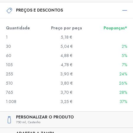
PREÇOS E DESCONTOS
Quantidade
Preço por peça
Poupanças*
1
5,18 €
30
5,04 €
2%
60
4,88 €
5%
105
4,78 €
7%
255
3,90 €
24%
510
3,80 €
26%
765
3,70 €
28%
1.008
3,25 €
37%
PERSONALIZAR O PRODUTO
750 ml,
Castanho