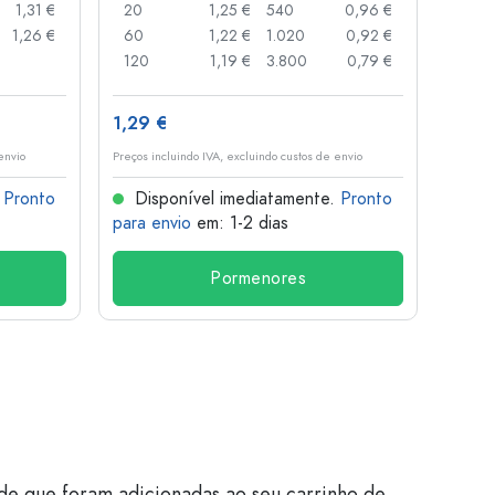
1,31 €
20
1,25 €
540
0,96 €
20
1,26 €
60
1,22 €
1.020
0,92 €
50
120
1,19 €
3.800
0,79 €
100
1,29 €
10,4
envio
Preços incluindo IVA, excluindo custos de envio
Preços i
.
Pronto
Disponível imediatamente.
Pronto
Dis
para envio
em: 1-2 dias
para 
Pormenores
de que foram adicionadas ao seu carrinho de