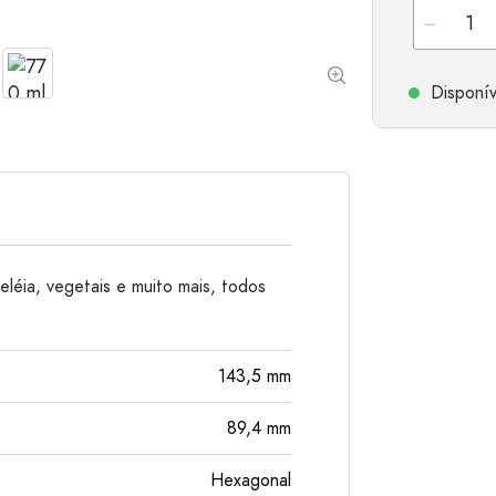
Garrafas de alumínio
Disponív
eléia, vegetais e muito mais, todos
143,5
mm
89,4
mm
Hexagonal