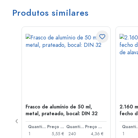
Produtos similares
tal,
Frasco de alumínio de 50 ml,
2.160 m
metal, prateado, bocal: DIN 32
fecho d
de alav
Preço por peça
Quantidade
Preço por peça
Quantidade
Preço por peça
Quant
,06 €
1
5,55 €
240
4,36 €
1