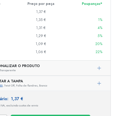
e
Preço por peça
Poupanças*
1,37 €
er
1,35 €
1%
as
1,31 €
4%
o
1,29 €
5%
1,09 €
20%
s
1,06 €
22%
ONALIZAR O PRODUTO
Transparente
TAR A TAMPA
30
, Twist Off, Folha de flandres, Branco
tário:
1,37 €
 IVA, excluindo custos de envio
Representação exemplar