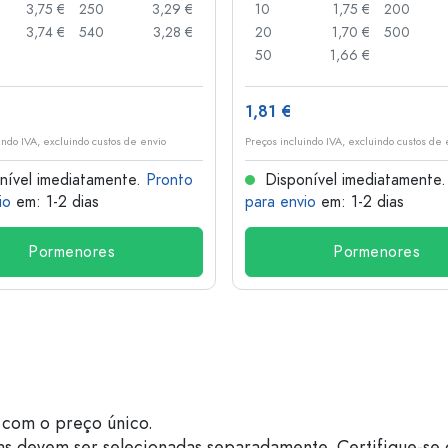
3,75 €
250
3,29 €
10
1,75 €
200
3,74 €
540
3,28 €
20
1,70 €
500
50
1,66 €
1,81 €
indo IVA, excluindo custos de envio
Preços incluindo IVA, excluindo custos de 
nível imediatamente.
Pronto
Disponível imediatamente
io
em: 1-2 dias
para envio
em: 1-2 dias
Pormenores
Pormenores
com o preço único.
as devem ser selecionadas separadamente. Certifique-se 