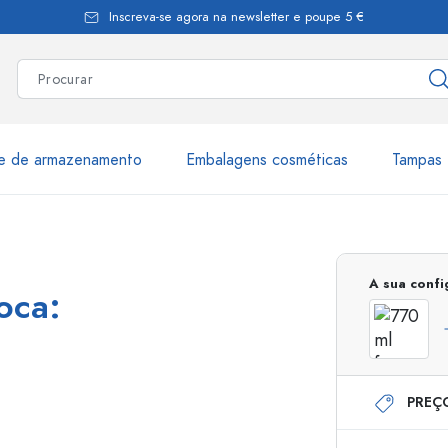
Inscreva-se agora na newsletter e poupe 5 €
te de armazenamento
Embalagens cosméticas
Tampas 
as
Mais de 2.500 produtos e 
A sua conf
oca:
Garrafas Estal
PREÇ
Garrafas dispensadoras
Dispensadores Airles
ica
Frascos de pulverização
Frascos com roll-on