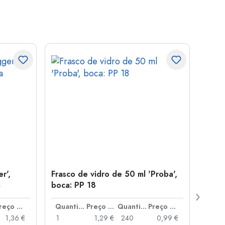
r',
Frasco de vidro de 50 ml 'Proba',
Tamp
a
boca: PP 18
para
Preço por peça
Quantidade
Preço por peça
Quantidade
Preço por peça
1,36 €
1
1,29 €
240
0,99 €
1