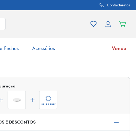
Contactar-nos
e Fechos
Acessórios
Venda
variações de produtos
Frascos
Descubra agora
iguração
Compre agora
selecionar
OS E DESCONTOS
s