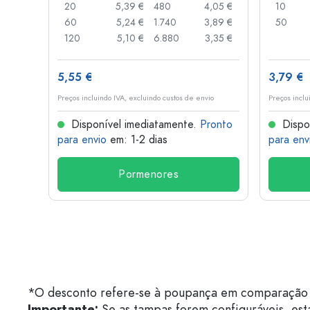
,05 €
20
5,39 €
480
4,05 €
10
,04 €
60
5,24 €
1.740
3,89 €
50
,03 €
120
5,10 €
6.880
3,35 €
5,55 €
3,79 €
o
Preços incluindo IVA, excluindo custos de envio
Preços inclu
onto
Disponível imediatamente.
Pronto
Dispo
para envio
em: 1-2 dias
para env
Pormenores
*O desconto refere-se à poupança em comparação 
Importante:
Se as tampas forem configuráveis, est