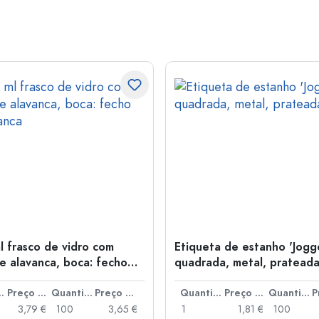
l frasco de vidro com
Etiqueta de estanho 'Jogge
e alavanca, boca: fecho
quadrada, metal, pratead
anca
idade
Preço por peça
Quantidade
Preço por peça
Quantidade
Preço por peça
Quantidade
3,79 €
100
3,65 €
1
1,81 €
100