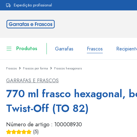
Expedição profissional
pesquisa
Saltar para a navegação principal
Produtos
Garrafas
Frascos
Recipien
Frascos
Frascos por forma
Frascos hexagonais
Garrafas
Ir para categoria Garraf
GARRAFAS E FRASCOS
Frascos
Garrafas por marca
770 ml frasco hexagonal, b
Garrafas WECK
Recipiente de armazenamento
Twist-Off (TO 82)
Louça de mesa
Garrafas por função
Número de artigo :
100008930
Frascos conta-gotas
Embalagens cosméticas
Garrafas com tampa mecân
(5)