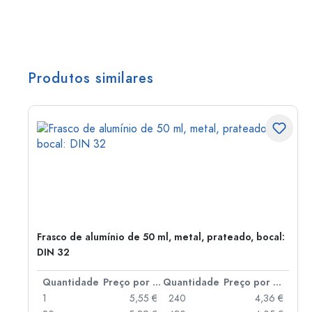
Produtos similares
Frasco de alumínio de 50 ml, metal, prateado, bocal:
DIN 32
 por peça
Quantidade
Preço por peça
Quantidade
Preço por peça
 €
1
5,55 €
240
4,36 €