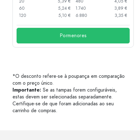
 €
20
5,39 €
480
4,05 €
 €
60
5,24 €
1.740
3,89 €
 €
120
5,10 €
6.880
3,35 €
Pormenores
*O desconto refere-se à poupança em comparação
com o preço único.
Importante:
Se as tampas forem configuráveis,
estas devem ser selecionadas separadamente.
Certifique-se de que foram adicionadas ao seu
carrinho de compras.