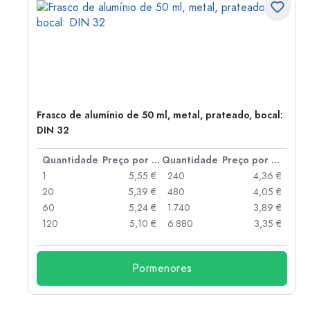
Frasco de alumínio de 50 ml, metal, prateado, bocal:
DIN 32
 por peça
Quantidade
Preço por peça
Quantidade
Preço por peça
 €
1
5,55 €
240
4,36 €
 €
20
5,39 €
480
4,05 €
 €
60
5,24 €
1.740
3,89 €
 €
120
5,10 €
6.880
3,35 €
Pormenores