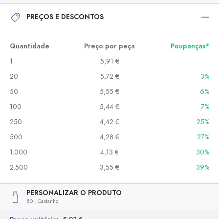
PREÇOS E DESCONTOS
Quantidade
Preço por peça
Poupanças*
1
5,91 €
20
5,72 €
3%
50
5,55 €
6%
100
5,44 €
7%
250
4,42 €
25%
500
4,28 €
27%
1.000
4,13 €
30%
2.500
3,55 €
39%
PERSONALIZAR O PRODUTO
80 ,
Castanho