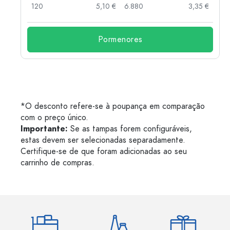
 €
120
5,10 €
6.880
3,35 €
Pormenores
*O desconto refere-se à poupança em comparação
com o preço único.
Importante:
Se as tampas forem configuráveis,
estas devem ser selecionadas separadamente.
Certifique-se de que foram adicionadas ao seu
carrinho de compras.