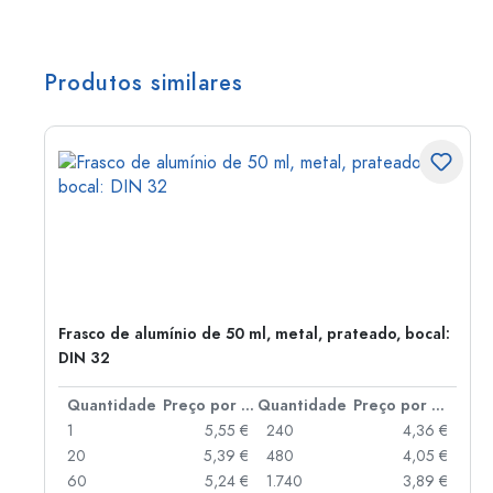
Produtos similares
Frasco de alumínio de 50 ml, metal, prateado, bocal:
DIN 32
 por peça
Quantidade
Preço por peça
Quantidade
Preço por peça
 €
1
5,55 €
240
4,36 €
 €
20
5,39 €
480
4,05 €
 €
60
5,24 €
1.740
3,89 €