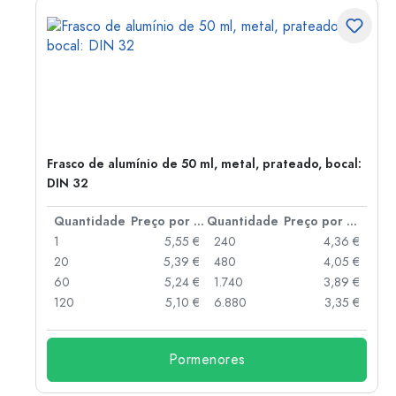
Frasco de alumínio de 50 ml, metal, prateado, bocal:
DIN 32
 por peça
Quantidade
Preço por peça
Quantidade
Preço por peça
 €
1
5,55 €
240
4,36 €
 €
20
5,39 €
480
4,05 €
 €
60
5,24 €
1.740
3,89 €
 €
120
5,10 €
6.880
3,35 €
Pormenores