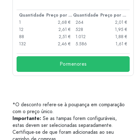
 por peça
Quantidade
Preço por peça
Quantidade
Preço por peça
 €
1
2,68 €
264
2,01 €
 €
12
2,61 €
528
1,95 €
 €
88
2,51 €
1.012
1,88 €
132
2,46 €
5.586
1,61 €
Pormenores
*O desconto refere-se à poupança em comparação
com o preço único.
Importante:
Se as tampas forem configuráveis,
estas devem ser selecionadas separadamente.
Certifique-se de que foram adicionadas ao seu
carrinho de compras.