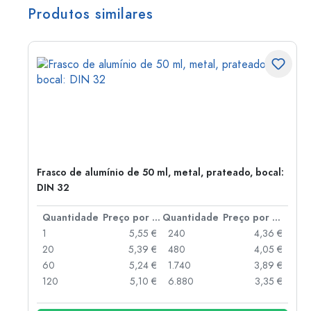
Produtos similares
Frasco de alumínio de 50 ml, metal, prateado, bocal:
DIN 32
 por peça
Quantidade
Preço por peça
Quantidade
Preço por peça
 €
1
5,55 €
240
4,36 €
 €
20
5,39 €
480
4,05 €
 €
60
5,24 €
1.740
3,89 €
 €
120
5,10 €
6.880
3,35 €